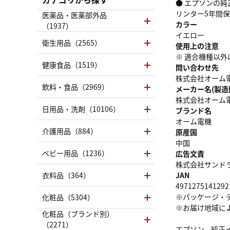
● エプソンの純
リンター5年間
医薬品・医薬部外品
カラー
（1937）
イエロー
衛生用品（2565）
使用上の注意
※ 適合機種以
健康食品（1519）
問い合わせ先
株式会社オーム電機 
飲料・食品（2969）
メーカー名(製造
株式会社オーム
日用品・洗剤（10106）
ブランド名
オーム電機
介護用品（884）
原産国
中国
ベビー用品（1236）
広告文責
株式会社サンドラッグ
衣料品（364）
JAN
4971275141292
※パッケージ・
化粧品（5304）
※お届け地域に
化粧品（ブランド別）
（2271）
エプソン、純正