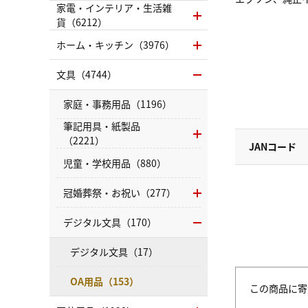
家電・インテリア・生活雑
貨（6212）
ホーム・キッチン（3976）
文具（4744）
家庭・事務用品（1196）
筆記用具・紙製品
（2221）
JANコード
児童・学校用品（880）
冠婚葬祭・お祝い（277）
デジタル文具（170）
デジタル文具（17）
OA用品（153）
この商品に寄