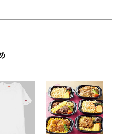
め
JAL特製
レー 200
10,800円
（