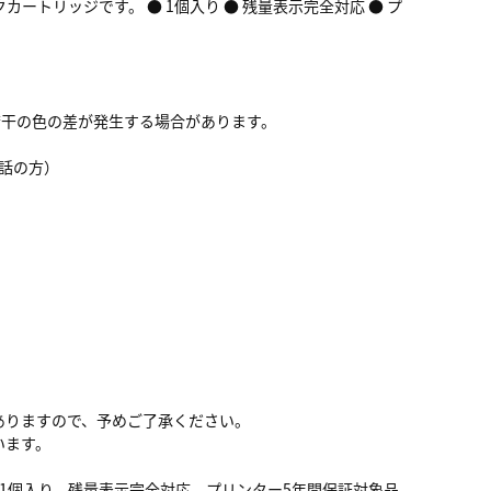
ートリッジです。 ● 1個入り ● 残量表示完全対応 ● プ
若干の色の差が発生する場合があります。
衆電話の方）
ありますので、予めご了承ください。
います。
、1個入り、残量表示完全対応、プリンター5年間保証対象品