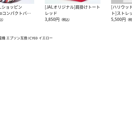
ALショッピン
[JALオリジナル]肩掛けトート
[ハリウッ
attoコンパクトバッ
レッド
ト]ストレ
JAL客室乗務員
3,850円
ーネック別
5,500円
込）
（税込）
（税
カーフ柄
機 エプソン互換 ICY69 イエロー