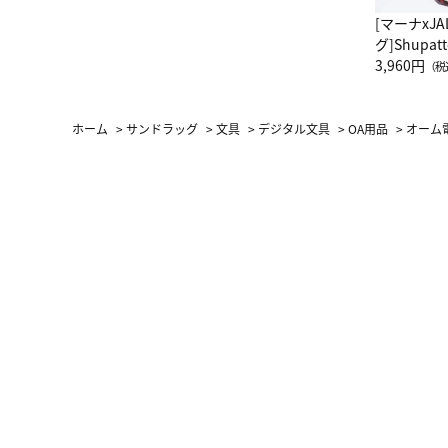
[マーナxJ
グ]Shup
グ Drop 
3,960円
（税
（LC）ス
ホーム
>
サンドラッグ
>
文具
>
デジタル文具
>
OA用品
>
オーム電