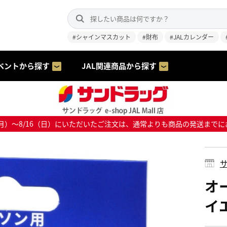
#シャインマスカット
#財布
#JALカレンダー
ベントから探す
JAL関連商品から探す
8/10（月）～8/16（日）にいただいたご注文は、通常よりも商品の発送
サ
オー
イ