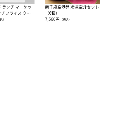
ド ランチ マーケッ
新千歳空港発 冷凍空弁セット
ッチフライス クル
（6種）
注半袖Ｔシャツ
7,560円
込）
（税込）