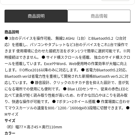
商品説明
商品情報
商品説明
● 3台のデバイスを操作可能、 無線2.4GHz（1台）とBluetooth5.2（2台対
応）を搭載し、パソコンやタブレットなど3台のデバイスをこれ1台で操作で
きます 使用環境に合わせた接続方法をボタン1つで簡単に選択可能です。※同
時接続はできません。 ● サイド横スクロールを搭載、 独立のサイド横スクロ
ールを搭載しています。ExcelやWord、Web使用時の作業効率が大幅に向上
します。※Office2016以降のみに対応します。 ● 省電力Bluetooth5.2対応、
Bluetooth verは省電力性を重視して開発された新規格Bluetooth ver5.2に対
応しています。 ● 静音設計、クリックのカチカチ音を抑えた設計で、音が気
になる場所での使用にも便利です。 ● Blue LEDセンサー、従来の赤色LEDと
比べて波長が短く読み取り性能が高いため、わずかな凹凸やほこりを読み取
り、快適な操作が可能です。 ● 7ボタン+2ホイール搭載 ● 作業場面に合わせ
てマウスカーソルの速度を800／1200／1600dpiの3段階に切替できます。 ●
Mサイズ
サイズ
（約）幅77×高さ45×奥行110mm
カラー