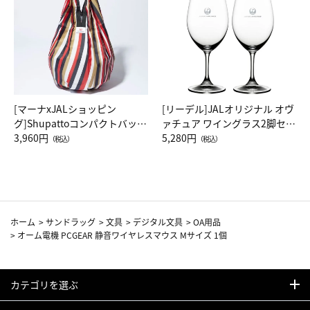
[マーナxJALショッピン
[リーデル]JALオリジナル オヴ
グ]Shupattoコンパクトバッグ
ァチュア ワイングラス2脚セッ
Drop JAL客室乗務員（LC）ス
3,960円
ト（レッドワイン）
5,280円
（税込）
（税込）
カーフ柄
ホーム
>
サンドラッグ
>
文具
>
デジタル文具
>
OA用品
>
オーム電機 PCGEAR 静音ワイヤレスマウス Mサイズ 1個
カテゴリを選ぶ