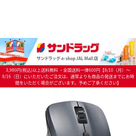
3,980円(税込)以上送料無料 ・全国送料一律600円【8/10（月）～
8/16（日）にいただいたご注文は、通常よりも商品の発送までにお時
間をいただく場合がございます。予めご了承ください】