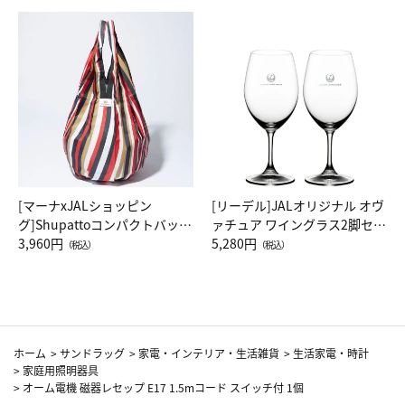
[マーナxJALショッピン
[リーデル]JALオリジナル オヴ
グ]Shupattoコンパクトバッグ
ァチュア ワイングラス2脚セッ
Drop JAL客室乗務員（LC）ス
3,960円
ト（レッドワイン）
5,280円
（税込）
（税込）
カーフ柄
ホーム
>
サンドラッグ
>
家電・インテリア・生活雑貨
>
生活家電・時計
>
家庭用照明器具
>
オーム電機 磁器レセップ E17 1.5mコード スイッチ付 1個