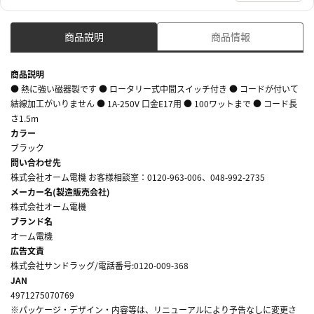
商品説明
商品情報
商品説明
● 熱に強い磁器製です ● ロータリー式中間スイッチ付き ● コードが付いて
結線加工がいりません ● 1A-250V 口金E17用 ● 100ワットまで ● コード長
さ1.5m
カラー
ブラック
問い合わせ先
株式会社オーム電機 お客様相談室：0120-963-006、048-992-2735
メーカー名(製造販売会社)
株式会社オーム電機
ブランド名
オーム電機
広告文責
株式会社サンドラッグ/電話番号:0120-009-368
JAN
4971275070769
※パッケージ・デザイン・内容等は、リニューアルにより予告なしに変更さ