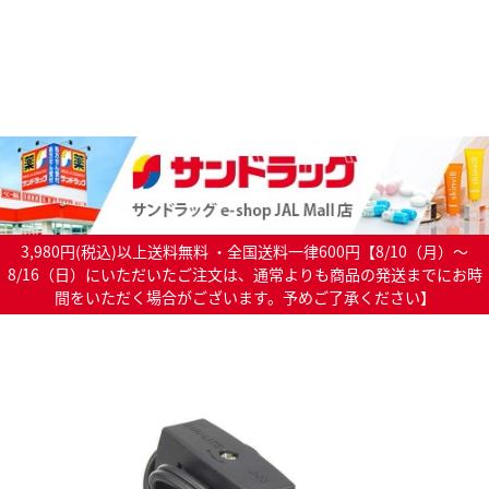
3,980円(税込)以上送料無料 ・全国送料一律600円【8/10（月）～
8/16（日）にいただいたご注文は、通常よりも商品の発送までにお時
間をいただく場合がございます。予めご了承ください】