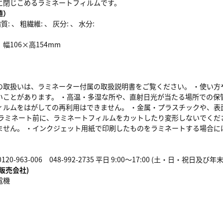
に閉じこめるラミネートフィルムです。
値）
: 、 粗繊維: 、 灰分: 、 水分:
幅106×高154mm
の取扱いは、ラミネーター付属の取扱説明書をご覧ください。 ・使い方
いことがあります。 ・高温・多湿な所や、直射日光が当たる場所での保
ィルムをはがしての再利用はできません。 ・金属・プラスチックや、表
・ラミネート前に、ラミネートフィルムをカットしたり変形しないでくだ
ません。 ・インクジェット用紙で印刷したものをラミネートする場合に
0-963-006 048-992-2735 平日 9:00～17:00 (土・日・祝日及
販売会社)
電機