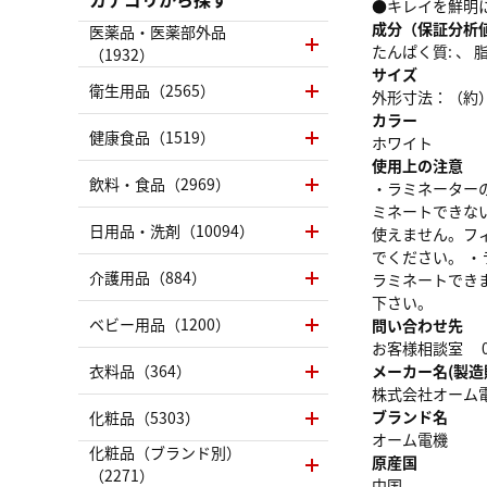
●キレイを鮮明
成分（保証分析
医薬品・医薬部外品
たんぱく質: 、 脂質
（1932）
サイズ
衛生用品（2565）
外形寸法：（約）
カラー
健康食品（1519）
ホワイト
使用上の注意
飲料・食品（2969）
・ラミネーター
ミネートできな
日用品・洗剤（10094）
使えません。フ
でください。 
介護用品（884）
ラミネートでき
下さい。
ベビー用品（1200）
問い合わせ先
お客様相談室 012
衣料品（364）
メーカー名(製造
株式会社オーム
ブランド名
化粧品（5303）
オーム電機
化粧品（ブランド別）
原産国
（2271）
中国