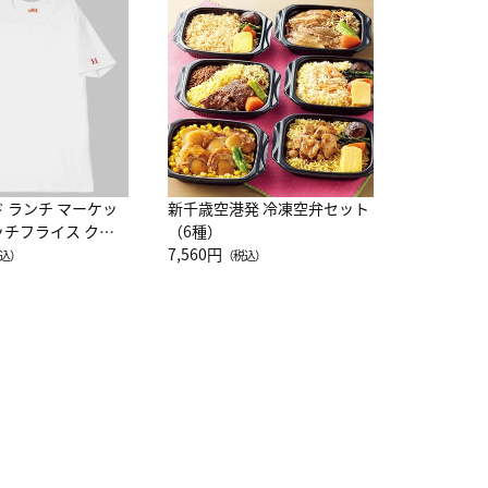
JAL特製
レー 200
10,800円
（
ド ランチ マーケッ
新千歳空港発 冷凍空弁セット
ッチフライス クル
（6種）
注半袖Ｔシャツ
7,560円
込）
（税込）