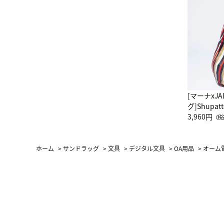
[マーナxJ
グ]Shup
グ Drop 
3,960円
（税
（LC）ス
ホーム
>
サンドラッグ
>
文具
>
デジタル文具
>
OA用品
>
オーム