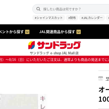
#シャインマスカット
#財布
#JALカレンダー
ベントから探す
JAL関連商品から探す
8/10（月）～8/16（日）にいただいたご注文は、通常よりも商品の発送
サ
オ
1