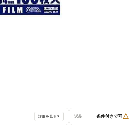
△
条件付きで可
返品
詳細を見る
▼