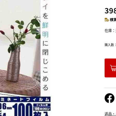
39
積算
在庫
購入数
返品・