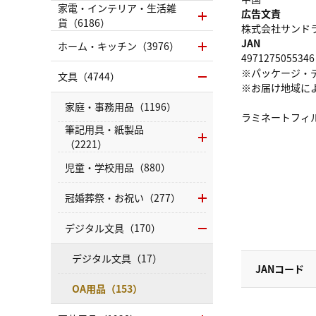
家電・インテリア・生活雑
広告文責
貨（6186）
株式会社サンドラッグ
JAN
ホーム・キッチン（3976）
4971275055346
※パッケージ・
文具（4744）
※お届け地域に
家庭・事務用品（1196）
ラミネートフィ
筆記用具・紙製品
（2221）
児童・学校用品（880）
冠婚葬祭・お祝い（277）
デジタル文具（170）
デジタル文具（17）
JANコード
OA用品（153）