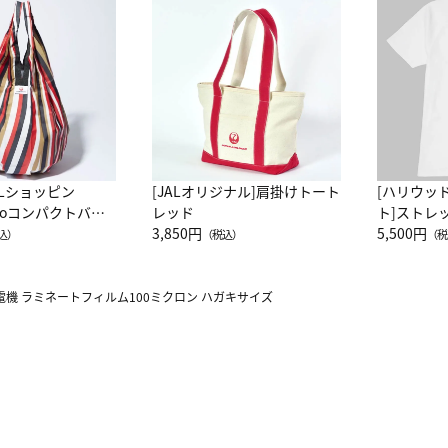
ALショッピン
[JALオリジナル]肩掛けトート
[ハリウッ
attoコンパクトバッ
レッド
ト]ストレ
JAL客室乗務員
3,850円
ーネック別
5,500円
込）
（税込）
（税
カーフ柄
電機 ラミネートフィルム100ミクロン ハガキサイズ