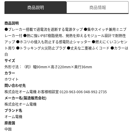
商品説明
商品情報
商品説明
●ブレーカー搭載で過電流を遮断する電源タップ ●集中スイッチ兼用ミニブ
レーカー付 ●熱に強いPBT樹脂使用、発熱を抑えるモジュール設計で耐熱性
アップ ●ホコリの侵入も防止する感電防止シャッター ●燃えにくいコンセン
ト周り ●トラッキング火災防止プラグ ●丈夫な二重被ふくコード ●カラーは
白
サイズ
外形寸法：（約）幅90mm×高さ220mm×奥行36mm
カラー
ホワイト
問い合わせ先
株式会社オーム電機 お客様相談室 0120-963-006 048-992-2735
メーカー名(製造販売会社)
株式会社オーム電機
ブランド名
オーム電機
原産国
中国