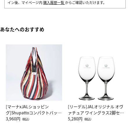
イン後、マイページ内
購入履歴一覧
からご確認いただけます。
あなたへのおすすめ
[マーナxJALショッピン
[リーデル]JALオリジナル オヴ
グ]Shupattoコンパクトバッグ
ァチュア ワイングラス2脚セッ
Drop JAL客室乗務員（LC）ス
3,960円
ト（レッドワイン）
5,280円
（税込）
（税込）
カーフ柄