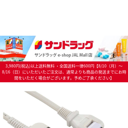
3,980円(税込)以上送料無料 ・全国送料一律600円【8/10（月）～
8/16（日）にいただいたご注文は、通常よりも商品の発送までにお時
間をいただく場合がございます。予めご了承ください】