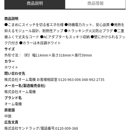
商品説明
商品情報
商品説明
●こまめにスイッチを切る省エネ仕様 ●待機電力カット、安心品質 ●発熱を
抑えるモジュール設計、耐熱性アップ ●トラッキング火災防止プラグ ●二重
被ふくで丈夫なコード ●ACアダプターもスッキリ収納 ●壁にかけられるフッ
ク穴付き ●カラーは木目調ホワイト
サイズ
外形寸法：（約）幅114mm×高さ318mm×奥行39mm
カラー
ホワイト
問い合わせ先
株式会社オーム電機 お客様相談室 0120-963-006 048-992-2735
メーカー名(製造販売会社)
株式会社オーム電機
ブランド名
オーム電機
原産国
中国
広告文責
株式会社サンドラッグ/電話番号:0120-009-368