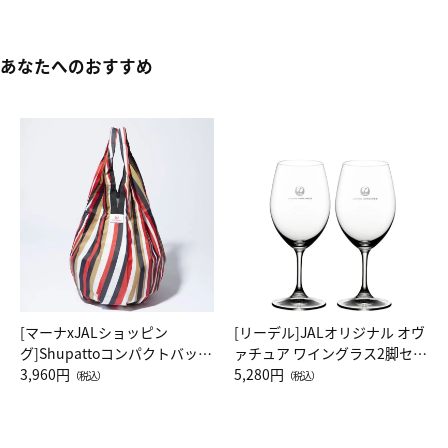
あなたへのおすすめ
[マーナxJALショッピン
[リーデル]JALオリジナル オヴ
グ]Shupattoコンパクトバッグ
ァチュア ワイングラス2脚セッ
Drop JAL客室乗務員（LC）ス
3,960円
ト（レッドワイン）
5,280円
（税込）
（税込）
カーフ柄