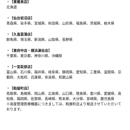
【東雁来店】
北海道
【仙台岩沼店】
青森県、岩手県、宮城県、秋田県、山形県、福島県、茨城県、栃木県
【久喜菖蒲店】
群馬県、埼玉県、新潟県、山梨県、長野県
【東府中店・横浜瀬谷店】
千葉県、東京都、神奈川県、沖縄県
【一宮萩原店】
富山県、石川県、福井県、岐阜県、静岡県、愛知県、三重県、滋賀県、京
都府、大阪府、兵庫県、奈良県、和歌山県
【粕屋町店】
鳥取県、島根県、岡山県、広島県、山口県、徳島県、香川県、愛媛県、高
知県、福岡県、佐賀県、長崎県、熊本県、大分県、宮崎県、鹿児島県
※高度管理医療機器につきましては、粕屋町店より発送させていただいて
おります。