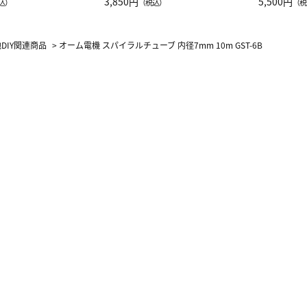
JAL客室乗務員
3,850円
ーネック別
5,500円
込）
（税込）
（税
カーフ柄
DIY関連商品
>
オーム電機 スパイラルチューブ 内径7mm 10m GST-6B