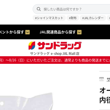
#シャインマスカット
#財布
#JALカレンダー
ベントから探す
JAL関連商品から探す
8/10（月）～8/16（日）にいただいたご注文は、通常よりも商品の発送
サ
オ
内径