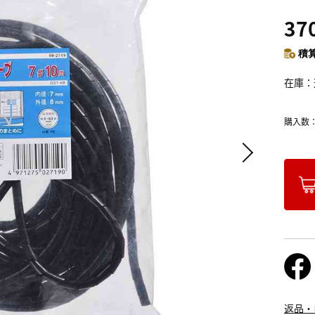
37
積算
在庫
購入数
返品・