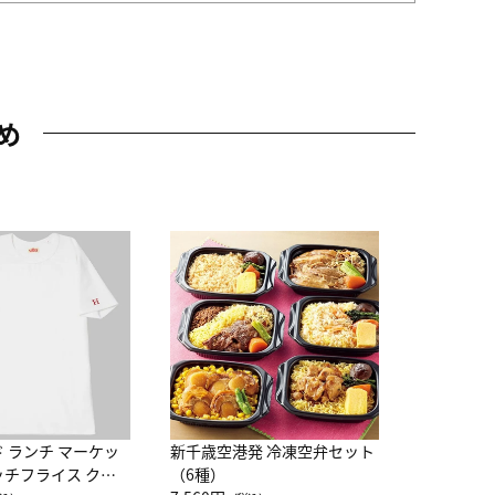
め
JAL特製
レー 200
10,800円
（
ド ランチ マーケッ
新千歳空港発 冷凍空弁セット
ッチフライス クル
（6種）