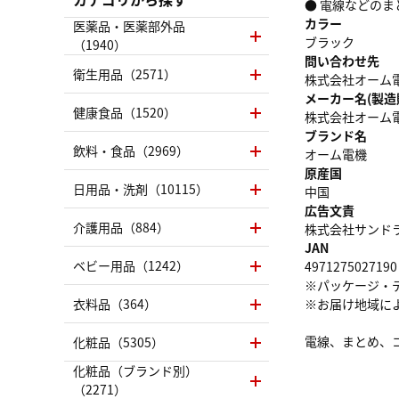
● 電線などの
カラー
医薬品・医薬部外品
ブラック
（1940）
問い合わせ先
衛生用品（2571）
株式会社オーム電機 
メーカー名(製造
健康食品（1520）
株式会社オーム
ブランド名
飲料・食品（2969）
オーム電機
原産国
日用品・洗剤（10115）
中国
広告文責
介護用品（884）
株式会社サンドラッグ
JAN
ベビー用品（1242）
4971275027190
※パッケージ・
衣料品（364）
※お届け地域に
電線、まとめ、
化粧品（5305）
化粧品（ブランド別）
（2271）