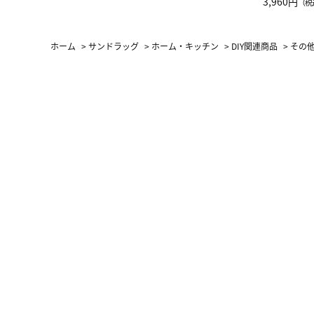
グ Drop 
3,960円
（税
（LC）ス
ホーム
>
サンドラッグ
>
ホーム・キッチン
>
DIY関連商品
>
その他