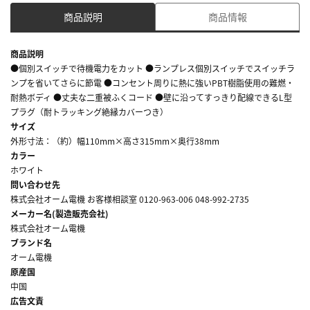
商品説明
商品情報
商品説明
●個別スイッチで待機電力をカット ●ランプレス個別スイッチでスイッチラ
ンプを省いてさらに節電 ●コンセント周りに熱に強いPBT樹脂使用の難燃・
耐熱ボディ ●丈夫な二重被ふくコード ●壁に沿ってすっきり配線できるL型
プラグ（耐トラッキング絶縁カバーつき）
サイズ
外形寸法：（約）幅110mm×高さ315mm×奥行38mm
カラー
ホワイト
問い合わせ先
株式会社オーム電機 お客様相談室 0120-963-006 048-992-2735
メーカー名(製造販売会社)
株式会社オーム電機
ブランド名
オーム電機
原産国
中国
広告文責