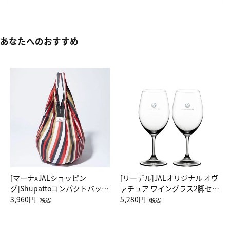
あなたへのおすすめ
[マーナxJALショッピン
[リーデル]JALオリジナル オヴ
グ]Shupattoコンパクトバッグ
ァチュア ワイングラス2脚セッ
Drop JAL客室乗務員（LC）ス
3,960円
ト（レッドワイン）
5,280円
（税込）
（税込）
カーフ柄