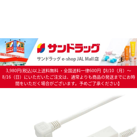
3,980円(税込)以上送料無料 ・全国送料一律600円【8/10（月）～
8/16（日）にいただいたご注文は、通常よりも商品の発送までにお時
間をいただく場合がございます。予めご了承ください】