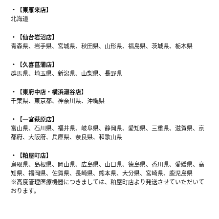
【東雁来店】
北海道
【仙台岩沼店】
青森県、岩手県、宮城県、秋田県、山形県、福島県、茨城県、栃木県
【久喜菖蒲店】
群馬県、埼玉県、新潟県、山梨県、長野県
【東府中店・横浜瀬谷店】
千葉県、東京都、神奈川県、沖縄県
【一宮萩原店】
富山県、石川県、福井県、岐阜県、静岡県、愛知県、三重県、滋賀県、京
都府、大阪府、兵庫県、奈良県、和歌山県
【粕屋町店】
鳥取県、島根県、岡山県、広島県、山口県、徳島県、香川県、愛媛県、高
知県、福岡県、佐賀県、長崎県、熊本県、大分県、宮崎県、鹿児島県
※高度管理医療機器につきましては、粕屋町店より発送させていただいて
おります。