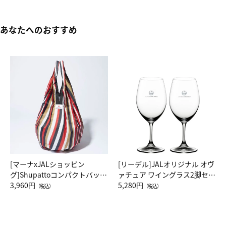
あなたへのおすすめ
[マーナxJALショッピン
[リーデル]JALオリジナル オヴ
グ]Shupattoコンパクトバッグ
ァチュア ワイングラス2脚セッ
Drop JAL客室乗務員（LC）ス
3,960円
ト（レッドワイン）
5,280円
（税込）
（税込）
カーフ柄