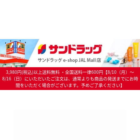
3,980円(税込)以上送料無料 ・全国送料一律600円【8/10（月）～
8/16（日）にいただいたご注文は、通常よりも商品の発送までにお時
間をいただく場合がございます。予めご了承ください】