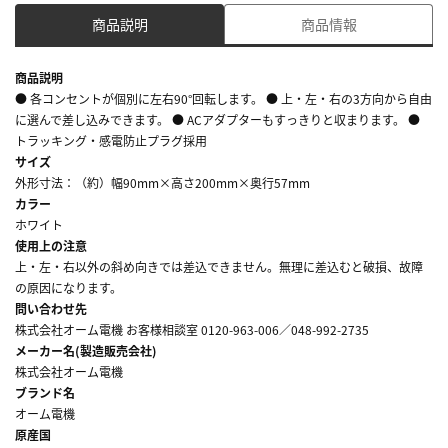
商品説明
商品情報
商品説明
● 各コンセントが個別に左右90°回転します。 ● 上・左・右の3方向から自由
に選んで差し込みできます。 ● ACアダプターもすっきりと収まります。 ●
トラッキング・感電防止プラグ採用
サイズ
外形寸法：（約）幅90mm×高さ200mm×奥行57mm
カラー
ホワイト
使用上の注意
上・左・右以外の斜め向きでは差込できません。無理に差込むと破損、故障
の原因になります。
問い合わせ先
株式会社オーム電機 お客様相談室 0120-963-006／048-992-2735
メーカー名(製造販売会社)
株式会社オーム電機
ブランド名
オーム電機
原産国