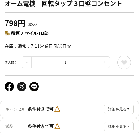
オーム電機 回転タップ３口壁コンセント
798円
（税込）
積算 7 マイル (1倍)
在庫
通常：7-11営業日 発送目安
購入数：
△
条件付きで可
キャンセル
詳細を見る
▼
△
条件付きで可
返品
詳細を見る
▼