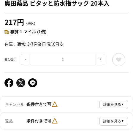
奥田薬品 ピタッと防水指サック 20本入
217円
（税込）
積算 1 マイル (1倍)
在庫
通常: 3-7営業日 発送目安
購入数：
△
条件付きで可
キャンセル
詳細を見る
▼
△
条件付きで可
返品
詳細を見る
▼