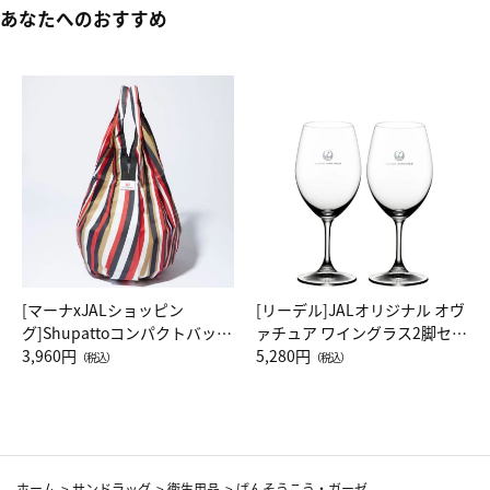
あなたへのおすすめ
[マーナxJALショッピン
[リーデル]JALオリジナル オヴ
グ]Shupattoコンパクトバッグ
ァチュア ワイングラス2脚セッ
Drop JAL客室乗務員（LC）ス
3,960円
ト（レッドワイン）
5,280円
（税込）
（税込）
カーフ柄
ホーム
>
サンドラッグ
>
衛生用品
>
ばんそうこう・ガーゼ