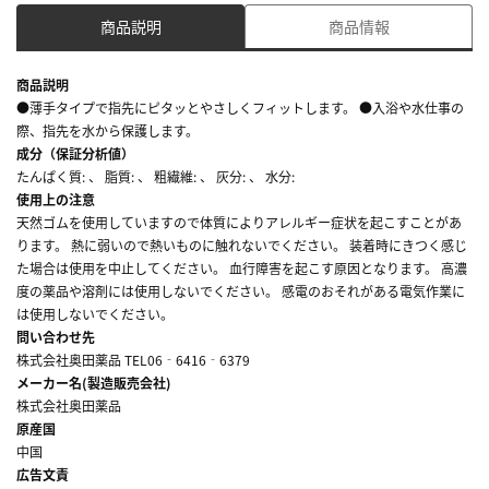
商品説明
商品情報
商品説明
●薄手タイプで指先にピタッとやさしくフィットします。 ●入浴や水仕事の
際、指先を水から保護します。
成分（保証分析値）
たんぱく質: 、 脂質: 、 粗繊維: 、 灰分: 、 水分:
使用上の注意
天然ゴムを使用していますので体質によりアレルギー症状を起こすことがあ
ります。 熱に弱いので熱いものに触れないでください。 装着時にきつく感じ
た場合は使用を中止してください。 血行障害を起こす原因となります。 高濃
度の薬品や溶剤には使用しないでください。 感電のおそれがある電気作業に
は使用しないでください。
問い合わせ先
株式会社奥田薬品 TEL06‐6416‐6379
メーカー名(製造販売会社)
株式会社奥田薬品
原産国
中国
広告文責