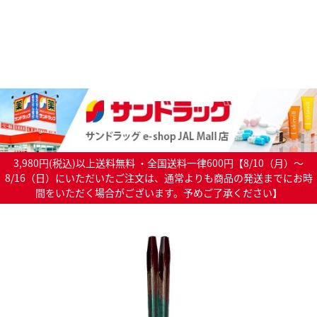
3,980円(税込)以上送料無料 ・全国送料一律600円【8/10（月）～
8/16（日）にいただいたご注文は、通常よりも商品の発送までにお時
間をいただく場合がございます。予めご了承ください】