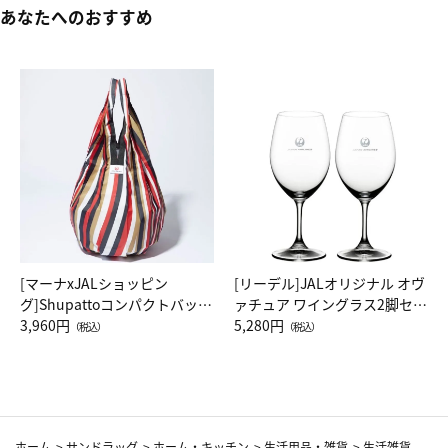
あなたへのおすすめ
[マーナxJALショッピン
[リーデル]JALオリジナル オヴ
グ]Shupattoコンパクトバッグ
ァチュア ワイングラス2脚セッ
Drop JAL客室乗務員（LC）ス
3,960円
ト（レッドワイン）
5,280円
（税込）
（税込）
カーフ柄
ホーム
>
サンドラッグ
>
ホーム・キッチン
>
生活用品・雑貨
>
生活雑貨