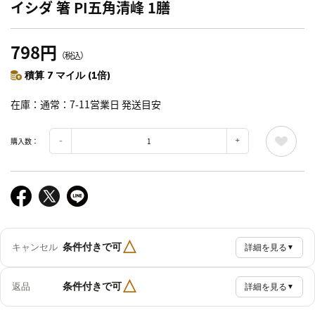
イシダ 箸 PI五角清峰 1膳
798円
（税込）
積算 7 マイル (1倍)
在庫
通常：7-11営業日 発送目安
購入数：
△
条件付きで可
キャンセル
詳細を見る
▼
△
条件付きで可
返品
詳細を見る
▼