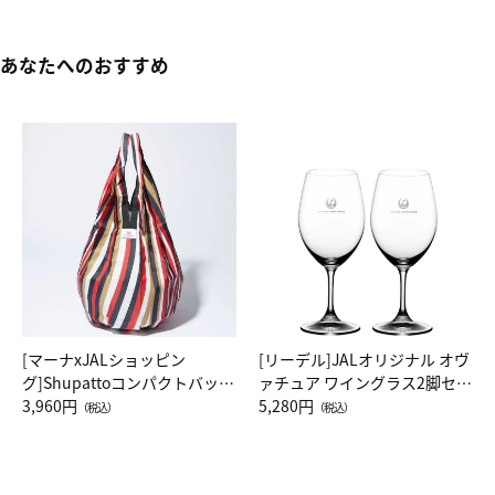
あなたへのおすすめ
[マーナxJALショッピン
[リーデル]JALオリジナル オヴ
グ]Shupattoコンパクトバッグ
ァチュア ワイングラス2脚セッ
Drop JAL客室乗務員（LC）ス
3,960円
ト（レッドワイン）
5,280円
（税込）
（税込）
カーフ柄