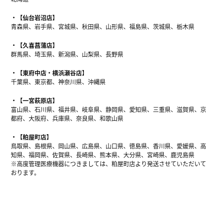
【仙台岩沼店】
青森県、岩手県、宮城県、秋田県、山形県、福島県、茨城県、栃木県
【久喜菖蒲店】
群馬県、埼玉県、新潟県、山梨県、長野県
【東府中店・横浜瀬谷店】
千葉県、東京都、神奈川県、沖縄県
【一宮萩原店】
富山県、石川県、福井県、岐阜県、静岡県、愛知県、三重県、滋賀県、京
都府、大阪府、兵庫県、奈良県、和歌山県
【粕屋町店】
鳥取県、島根県、岡山県、広島県、山口県、徳島県、香川県、愛媛県、高
知県、福岡県、佐賀県、長崎県、熊本県、大分県、宮崎県、鹿児島県
※高度管理医療機器につきましては、粕屋町店より発送させていただいて
おります。