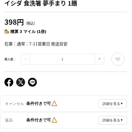
イシダ 食洗箸 夢手まり 1膳
398円
（税込）
積算 3 マイル (1倍)
在庫
通常：7-11営業日 発送目安
購入数：
△
条件付きで可
キャンセル
詳細を見る
▼
△
条件付きで可
返品
詳細を見る
▼