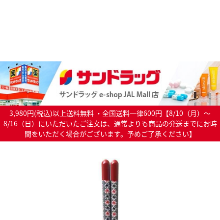
3,980円(税込)以上送料無料 ・全国送料一律600円【8/10（月）～
8/16（日）にいただいたご注文は、通常よりも商品の発送までにお時
間をいただく場合がございます。予めご了承ください】