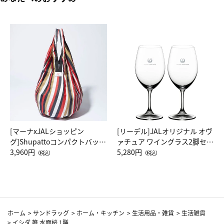
[マーナxJALショッピン
[リーデル]JALオリジナル オヴ
グ]Shupattoコンパクトバッグ
ァチュア ワイングラス2脚セッ
Drop JAL客室乗務員（LC）ス
3,960円
ト（レッドワイン）
5,280円
（税込）
（税込）
カーフ柄
ホーム
>
サンドラッグ
>
ホーム・キッチン
>
生活用品・雑貨
>
生活雑貨
>
イシダ 箸 水面桜 1膳