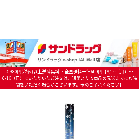
3,980円(税込)以上送料無料 ・全国送料一律600円【8/10（月）～
8/16（日）にいただいたご注文は、通常よりも商品の発送までにお時
間をいただく場合がございます。予めご了承ください】