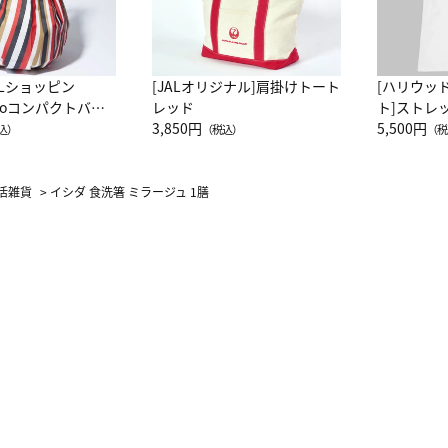
ALショッピン
[JALオリジナル]肩掛けトート
[ハリウッ
attoコンパクトバッ
レッド
ト]ストレ
JAL客室乗務員
3,850円
ーネック別
5,500円
込）
（税込）
（税
カーフ柄
活雑貨
>
イシダ 食洗箸 ミラージュ 1膳