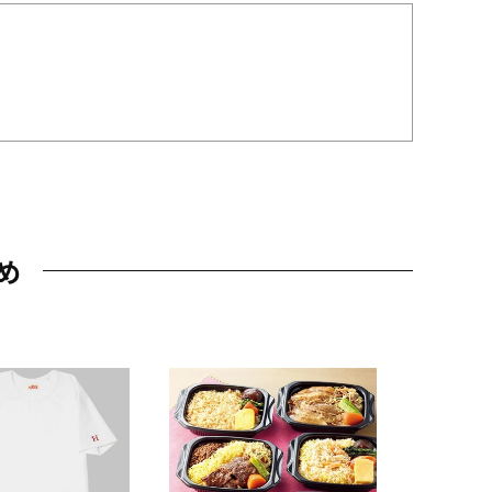
め
JAL特製
レー 200
10,800円
（