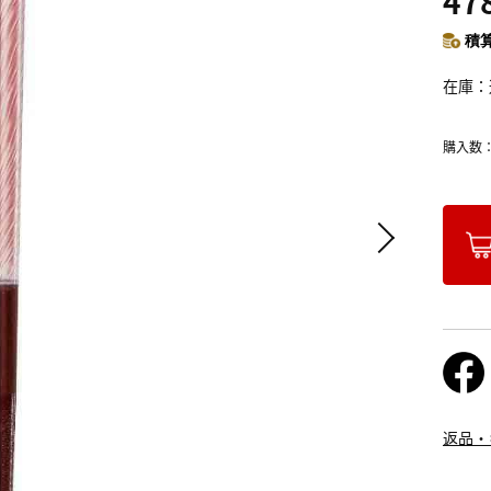
47
積算
在庫
購入数
返品・