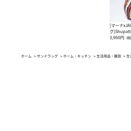
[マーナxJ
グ]Shup
グ Drop 
3,960円
（税
（LC）ス
ホーム
>
サンドラッグ
>
ホーム・キッチン
>
生活用品・雑貨
>
生