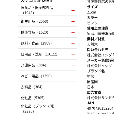
食洗機対応のお
サイズ
医薬品・医薬部外品
21cm
（1943）
カラー
衛生用品（2568）
ピンク
使用上の注意
健康食品（1520）
家庭用食器洗浄
素材／材質
飲料・食品（2969）
天然木
問い合わせ先
日用品・洗剤（10122）
株式会社イシダ TEL
メーカー名(製造
介護用品（884）
株式会社イシダ
ブランド名
ベビー用品（1390）
塗箸
原産国
衣料品（364）
日本
広告文責
株式会社サンドラッグ
化粧品（5305）
JAN
化粧品（ブランド別）
4970736152204
（2270）
※パッケージ・