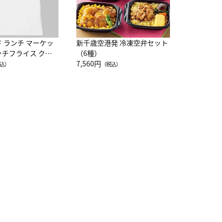
ド ランチ マーケッ
新千歳空港発 冷凍空弁セット
ッチフライス クル
（6種）
注半袖Ｔシャツ
7,560円
込）
（税込）