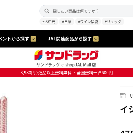
#お中元
#日傘
#ワイン福袋
#リュック
ベントから探す
JAL関連商品から探す
3,980円(税込)以上送料無料 ・全国送料一律600円
サ
イ