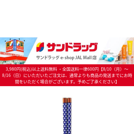
3,980円(税込)以上送料無料 ・全国送料一律600円【8/10（月）～
8/16（日）にいただいたご注文は、通常よりも商品の発送までにお時
間をいただく場合がございます。予めご了承ください】