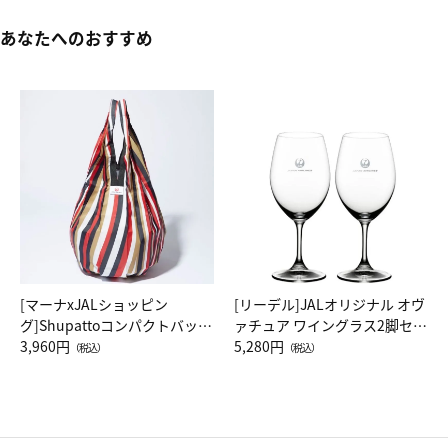
あなたへのおすすめ
[マーナxJALショッピン
[リーデル]JALオリジナル オヴ
グ]Shupattoコンパクトバッグ
ァチュア ワイングラス2脚セッ
Drop JAL客室乗務員（LC）ス
3,960円
ト（レッドワイン）
5,280円
（税込）
（税込）
カーフ柄