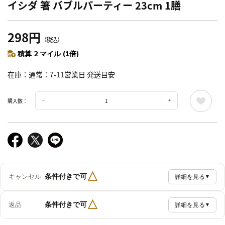
イシダ 箸 バブルパーティー 23cm 1膳
298円
（税込）
積算 2 マイル (1倍)
在庫
通常：7-11営業日 発送目安
購入数：
△
条件付きで可
キャンセル
詳細を見る
▼
△
条件付きで可
返品
詳細を見る
▼