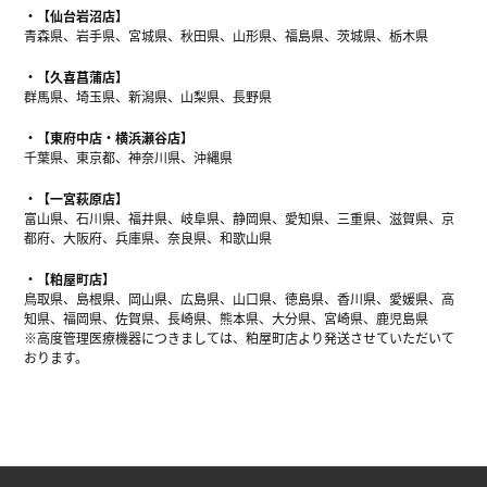
【仙台岩沼店】
青森県、岩手県、宮城県、秋田県、山形県、福島県、茨城県、栃木県
【久喜菖蒲店】
群馬県、埼玉県、新潟県、山梨県、長野県
【東府中店・横浜瀬谷店】
千葉県、東京都、神奈川県、沖縄県
【一宮萩原店】
富山県、石川県、福井県、岐阜県、静岡県、愛知県、三重県、滋賀県、京
都府、大阪府、兵庫県、奈良県、和歌山県
【粕屋町店】
鳥取県、島根県、岡山県、広島県、山口県、徳島県、香川県、愛媛県、高
知県、福岡県、佐賀県、長崎県、熊本県、大分県、宮崎県、鹿児島県
※高度管理医療機器につきましては、粕屋町店より発送させていただいて
おります。