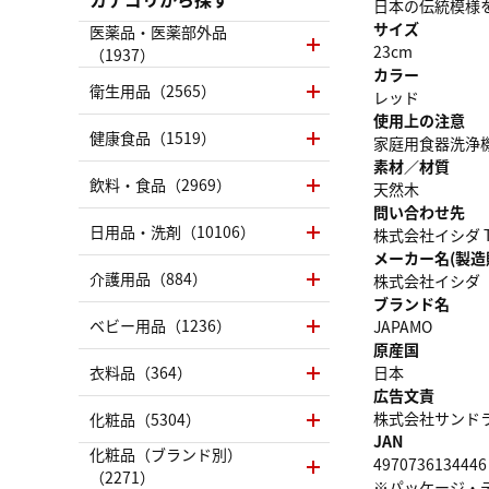
日本の伝統模様
サイズ
医薬品・医薬部外品
23cm
（1937）
カラー
衛生用品（2565）
レッド
使用上の注意
健康食品（1519）
家庭用食器洗浄
素材／材質
飲料・食品（2969）
天然木
問い合わせ先
日用品・洗剤（10106）
株式会社イシダ TEL
メーカー名(製造
介護用品（884）
株式会社イシダ
ブランド名
ベビー用品（1236）
JAPAMO
原産国
衣料品（364）
日本
広告文責
株式会社サンドラッグ
化粧品（5304）
JAN
化粧品（ブランド別）
4970736134446
（2271）
※パッケージ・