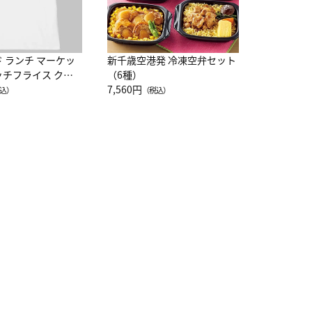
ド ランチ マーケッ
新千歳空港発 冷凍空弁セット
ッチフライス クル
（6種）
注半袖Ｔシャツ
7,560円
込）
（税込）