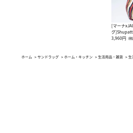
[マーナxJ
グ]Shup
グ Drop 
3,960円
（税
（LC）ス
ホーム
>
サンドラッグ
>
ホーム・キッチン
>
生活用品・雑貨
>
生