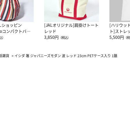
ALショッピン
[JALオリジナル]肩掛けトート
[ハリウッ
attoコンパクトバッ
レッド
ト]ストレ
JAL客室乗務員
3,850円
ーネック別
5,500円
込）
（税込）
（税
カーフ柄
活雑貨
>
イシダ 箸 ジャパニーズモダン 波 レッド 23cm PETケース入り 1膳