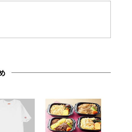
め
JAL特製
レー 200
10,800円
（