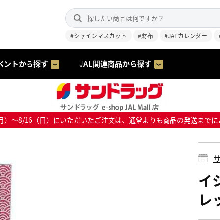
#シャインマスカット
#財布
#JALカレンダー
ベントから探す
JAL関連商品から探す
8/10（月）～8/16（日）にいただいたご注文は、通常よりも商品の発送
サ
イ
レッ