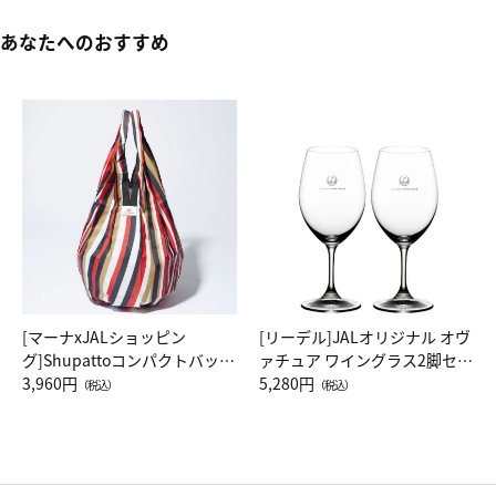
あなたへのおすすめ
[マーナxJALショッピン
[リーデル]JALオリジナル オヴ
グ]Shupattoコンパクトバッグ
ァチュア ワイングラス2脚セッ
Drop JAL客室乗務員（LC）ス
3,960円
ト（レッドワイン）
5,280円
（税込）
（税込）
カーフ柄