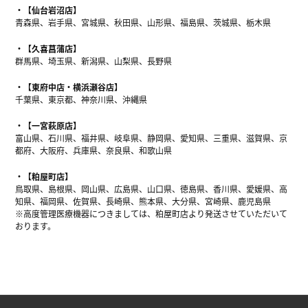
【仙台岩沼店】
青森県、岩手県、宮城県、秋田県、山形県、福島県、茨城県、栃木県
【久喜菖蒲店】
群馬県、埼玉県、新潟県、山梨県、長野県
【東府中店・横浜瀬谷店】
千葉県、東京都、神奈川県、沖縄県
【一宮萩原店】
富山県、石川県、福井県、岐阜県、静岡県、愛知県、三重県、滋賀県、京
都府、大阪府、兵庫県、奈良県、和歌山県
【粕屋町店】
鳥取県、島根県、岡山県、広島県、山口県、徳島県、香川県、愛媛県、高
知県、福岡県、佐賀県、長崎県、熊本県、大分県、宮崎県、鹿児島県
※高度管理医療機器につきましては、粕屋町店より発送させていただいて
おります。