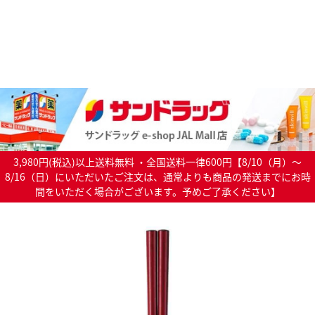
3,980円(税込)以上送料無料 ・全国送料一律600円【8/10（月）～
8/16（日）にいただいたご注文は、通常よりも商品の発送までにお時
間をいただく場合がございます。予めご了承ください】