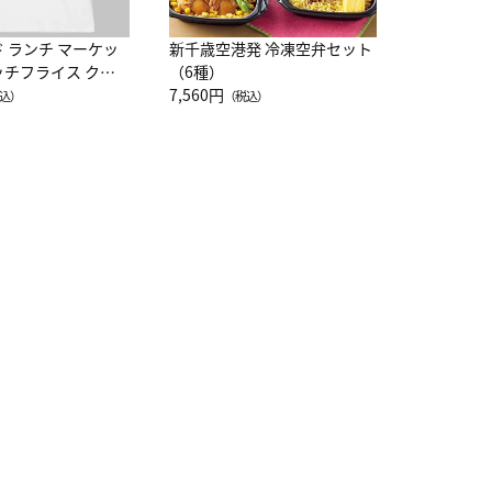
ド ランチ マーケッ
新千歳空港発 冷凍空弁セット
ッチフライス クル
（6種）
注半袖Ｔシャツ
7,560円
込）
（税込）