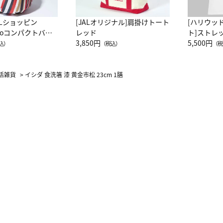
ALショッピン
[JALオリジナル]肩掛けトート
[ハリウッ
attoコンパクトバッ
レッド
ト]ストレ
JAL客室乗務員
3,850円
ーネック別
5,500円
込）
（税込）
（税
カーフ柄
活雑貨
>
イシダ 食洗箸 漆 黄金市松 23cm 1膳