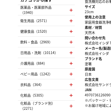
食洗機対応のお
サイズ
医薬品・医薬部外品
23cm
（1940）
使用上の注意
衛生用品（2571）
家庭用食器洗浄
素材／材質
健康食品（1520）
天然木
問い合わせ先
飲料・食品（2969）
株式会社イシダ TEL
メーカー名(製造
日用品・洗剤（10114）
株式会社イシダ
ブランド名
介護用品（884）
塗箸
原産国
ベビー用品（1242）
日本
広告文責
衣料品（364）
株式会社サンドラッグ
JAN
4970736126090
化粧品（5305）
※パッケージ・
化粧品（ブランド別）
※お届け地域に
（2271）