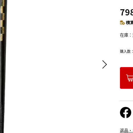
79
積算
在庫
購入数
返品・