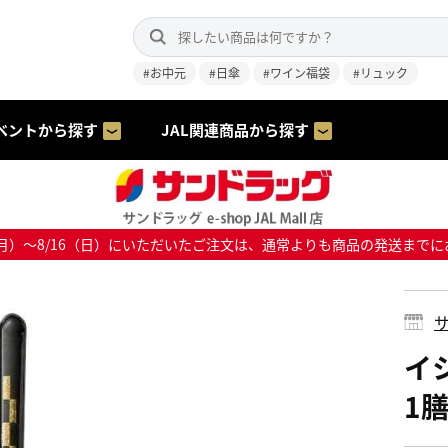
#お中元
#日傘
#ワイン福袋
#リュック
ベントから探す
JAL関連商品から探す
8/10（月）～8/16（日）にいただいたご注文は、通常よりも商品の発送
サ
イシ
1