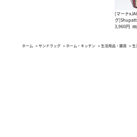
[マーナxJ
グ]Shup
グ Drop 
3,960円
（税
（LC）ス
ホーム
>
サンドラッグ
>
ホーム・キッチン
>
生活用品・雑貨
>
生