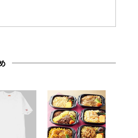
め
JAL特製
レー 200
10,800円
（