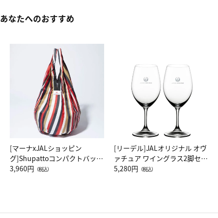
あなたへのおすすめ
[マーナxJALショッピン
[リーデル]JALオリジナル オヴ
グ]Shupattoコンパクトバッグ
ァチュア ワイングラス2脚セッ
Drop JAL客室乗務員（LC）ス
3,960円
ト（レッドワイン）
5,280円
（税込）
（税込）
カーフ柄