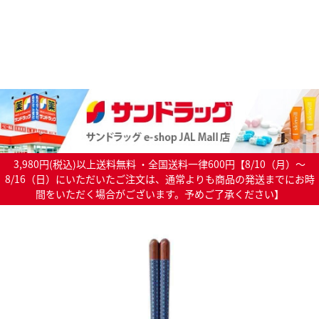
3,980円(税込)以上送料無料 ・全国送料一律600円【8/10（月）～
8/16（日）にいただいたご注文は、通常よりも商品の発送までにお時
間をいただく場合がございます。予めご了承ください】