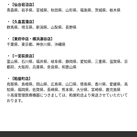
【仙台岩沼店】
青森県、岩手県、宮城県、秋田県、山形県、福島県、茨城県、栃木県
【久喜菖蒲店】
群馬県、埼玉県、新潟県、山梨県、長野県
【東府中店・横浜瀬谷店】
千葉県、東京都、神奈川県、沖縄県
【一宮萩原店】
富山県、石川県、福井県、岐阜県、静岡県、愛知県、三重県、滋賀県、京
都府、大阪府、兵庫県、奈良県、和歌山県
【粕屋町店】
鳥取県、島根県、岡山県、広島県、山口県、徳島県、香川県、愛媛県、高
知県、福岡県、佐賀県、長崎県、熊本県、大分県、宮崎県、鹿児島県
※高度管理医療機器につきましては、粕屋町店より発送させていただいて
おります。