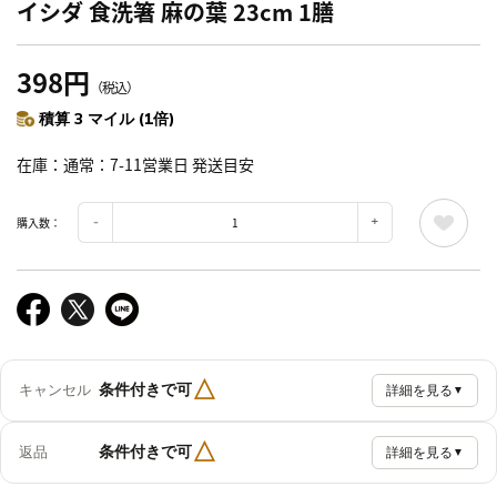
イシダ 食洗箸 麻の葉 23cm 1膳
398円
（税込）
積算 3 マイル (1倍)
在庫
通常：7-11営業日 発送目安
購入数：
△
条件付きで可
キャンセル
詳細を見る
▼
△
条件付きで可
返品
詳細を見る
▼