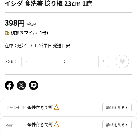
イシダ 食洗箸 捻り梅 23cm 1膳
398円
（税込）
積算 3 マイル (1倍)
在庫
通常：7-11営業日 発送目安
購入数：
△
条件付きで可
キャンセル
詳細を見る
▼
△
条件付きで可
返品
詳細を見る
▼