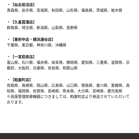
【仙台岩沼店】
青森県、岩手県、宮城県、秋田県、山形県、福島県、茨城県、栃木県
【久喜菖蒲店】
群馬県、埼玉県、新潟県、山梨県、長野県
【東府中店・横浜瀬谷店】
千葉県、東京都、神奈川県、沖縄県
【一宮萩原店】
富山県、石川県、福井県、岐阜県、静岡県、愛知県、三重県、滋賀県、京
都府、大阪府、兵庫県、奈良県、和歌山県
【粕屋町店】
鳥取県、島根県、岡山県、広島県、山口県、徳島県、香川県、愛媛県、高
知県、福岡県、佐賀県、長崎県、熊本県、大分県、宮崎県、鹿児島県
※高度管理医療機器につきましては、粕屋町店より発送させていただいて
おります。