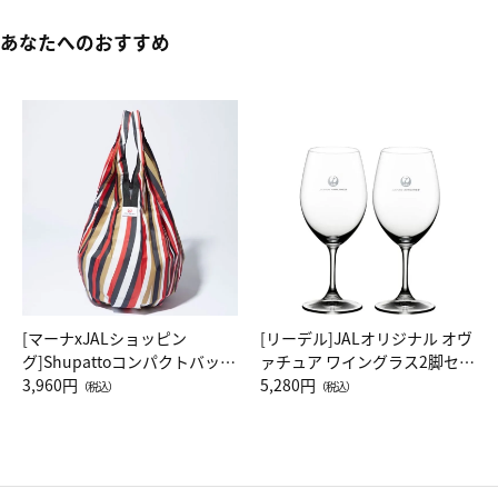
あなたへのおすすめ
[マーナxJALショッピン
[リーデル]JALオリジナル オヴ
グ]Shupattoコンパクトバッグ
ァチュア ワイングラス2脚セッ
Drop JAL客室乗務員（LC）ス
3,960円
ト（レッドワイン）
5,280円
（税込）
（税込）
カーフ柄