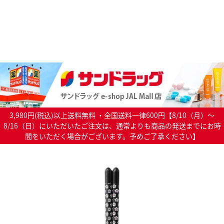
3,980円(税込)以上送料無料 ・全国送料一律600円【8/10（月）～
8/16（日）にいただいたご注文は、通常よりも商品の発送までにお時
間をいただく場合がございます。予めご了承ください】