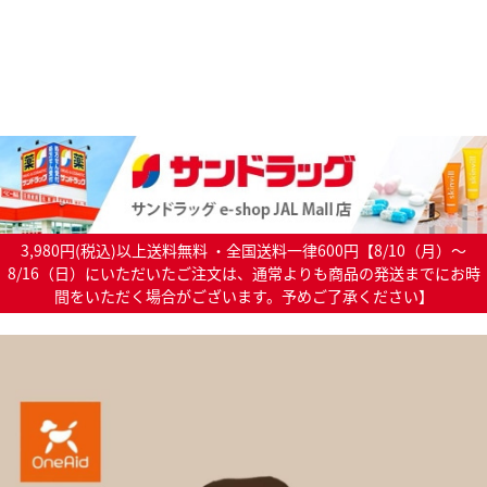
3,980円(税込)以上送料無料 ・全国送料一律600円【8/10（月）～
8/16（日）にいただいたご注文は、通常よりも商品の発送までにお時
間をいただく場合がございます。予めご了承ください】