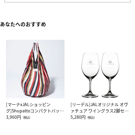
あなたへのおすすめ
[マーナxJALショッピン
[リーデル]JALオリジナル オヴ
グ]Shupattoコンパクトバッグ
ァチュア ワイングラス2脚セッ
Drop JAL客室乗務員（LC）ス
3,960円
ト（レッドワイン）
5,280円
（税込）
（税込）
カーフ柄