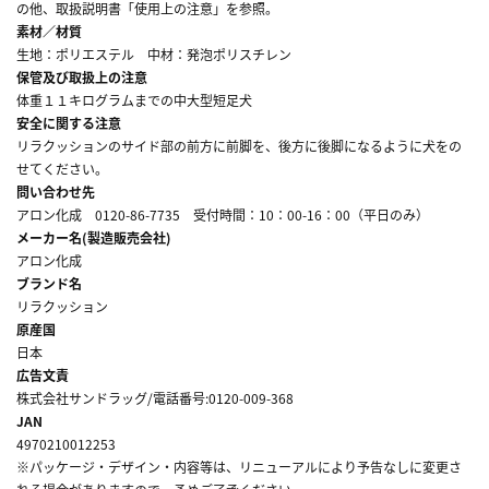
の他、取扱説明書「使用上の注意」を参照。
素材／材質
生地：ポリエステル 中材：発泡ポリスチレン
保管及び取扱上の注意
体重１１キログラムまでの中大型短足犬
安全に関する注意
リラクッションのサイド部の前方に前脚を、後方に後脚になるように犬をの
せてください。
問い合わせ先
アロン化成 0120-86-7735 受付時間：10：00-16：00（平日のみ）
メーカー名(製造販売会社)
アロン化成
ブランド名
リラクッション
原産国
日本
広告文責
株式会社サンドラッグ/電話番号:0120-009-368
JAN
4970210012253
※パッケージ・デザイン・内容等は、リニューアルにより予告なしに変更さ