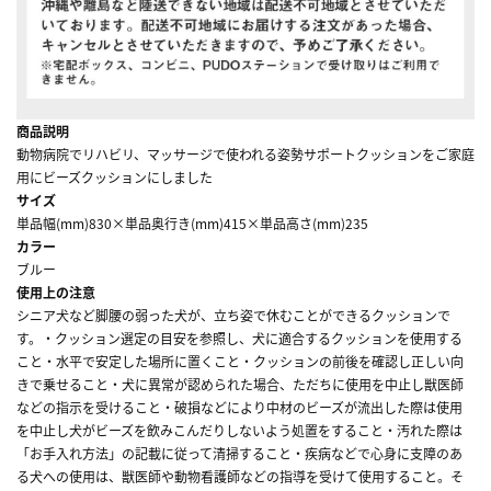
商品説明
動物病院でリハビリ、マッサージで使われる姿勢サポートクッションをご家庭
用にビーズクッションにしました
サイズ
単品幅(mm)830×単品奥行き(mm)415×単品高さ(mm)235
カラー
ブルー
使用上の注意
シニア犬など脚腰の弱った犬が、立ち姿で休むことができるクッションで
す。・クッション選定の目安を参照し、犬に適合するクッションを使用する
こと・水平で安定した場所に置くこと・クッションの前後を確認し正しい向
きで乗せること・犬に異常が認められた場合、ただちに使用を中止し獣医師
などの指示を受けること・破損などにより中材のビーズが流出した際は使用
を中止し犬がビーズを飲みこんだりしないよう処置をすること・汚れた際は
「お手入れ方法」の記載に従って清掃すること・疾病などで心身に支障のあ
る犬への使用は、獣医師や動物看護師などの指導を受けて使用すること。そ