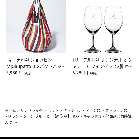
[マーナxJALショッピン
[リーデル]JALオリジナル オヴ
グ]Shupattoコンパクトバッグ
ァチュア ワイングラス2脚セッ
Drop JAL客室乗務員（LC）ス
3,960円
ト（レッドワイン）
5,280円
（税込）
（税込）
カーフ柄
ホーム
>
サンドラッグ
>
ペット
>
クッション・ゲージ類
>
クッション類
>
リラクッション ブルー DL 【直送品】 返品・キャンセル・他商品と同時購
入は不可