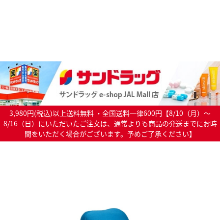
3,980円(税込)以上送料無料 ・全国送料一律600円【8/10（月）～
8/16（日）にいただいたご注文は、通常よりも商品の発送までにお時
間をいただく場合がございます。予めご了承ください】