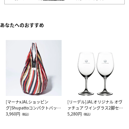
あなたへのおすすめ
[マーナxJALショッピン
[リーデル]JALオリジナル オヴ
グ]Shupattoコンパクトバッグ
ァチュア ワイングラス2脚セッ
Drop JAL客室乗務員（LC）ス
3,960円
ト（レッドワイン）
5,280円
（税込）
（税込）
カーフ柄