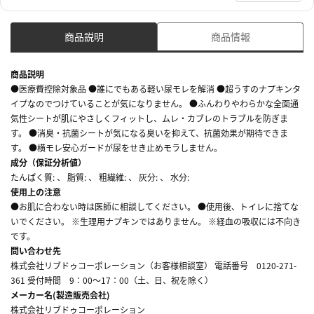
商品説明
商品情報
商品説明
●医療費控除対象品 ●誰にでもある軽い尿モレを解消 ●超うすのナプキンタ
イプなのでつけていることが気になりません。 ●ふんわりやわらかな全面通
気性シートが肌にやさしくフィットし、ムレ・カブレのトラブルを防ぎま
す。 ●消臭・抗菌シートが気になる臭いを抑えて、抗菌効果が期待できま
す。 ●横モレ安心ガードが尿をせき止めモラしません。
成分（保証分析値）
たんぱく質: 、 脂質: 、 粗繊維: 、 灰分: 、 水分:
使用上の注意
●お肌に合わない時は医師に相談してください。 ●使用後、トイレに捨てな
いでください。 ※生理用ナプキンではありません。 ※経血の吸収には不向き
です。
問い合わせ先
株式会社リブドゥコーポレーション（お客様相談室） 電話番号 0120-271-
361 受付時間 9：00～17：00（土、日、祝を除く）
メーカー名(製造販売会社)
株式会社リブドゥコーポレーション