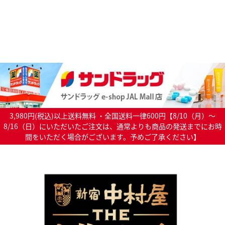
3,980円(税込)以上送料無料 ・全国送料一律600円【8/10（月）～
8/16（日）にいただいたご注文は、通常よりも商品の発送までにお時
間をいただく場合がございます。予めご了承ください】