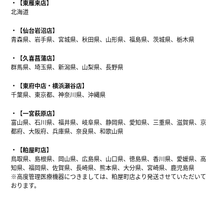
【東雁来店】
北海道
【仙台岩沼店】
青森県、岩手県、宮城県、秋田県、山形県、福島県、茨城県、栃木県
【久喜菖蒲店】
群馬県、埼玉県、新潟県、山梨県、長野県
【東府中店・横浜瀬谷店】
千葉県、東京都、神奈川県、沖縄県
【一宮萩原店】
富山県、石川県、福井県、岐阜県、静岡県、愛知県、三重県、滋賀県、京
都府、大阪府、兵庫県、奈良県、和歌山県
【粕屋町店】
鳥取県、島根県、岡山県、広島県、山口県、徳島県、香川県、愛媛県、高
知県、福岡県、佐賀県、長崎県、熊本県、大分県、宮崎県、鹿児島県
※高度管理医療機器につきましては、粕屋町店より発送させていただいて
おります。