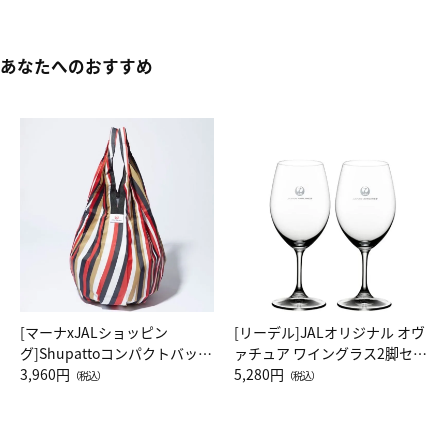
あなたへのおすすめ
[マーナxJALショッピン
[リーデル]JALオリジナル オヴ
グ]Shupattoコンパクトバッグ
ァチュア ワイングラス2脚セッ
Drop JAL客室乗務員（LC）ス
3,960円
ト（レッドワイン）
5,280円
（税込）
（税込）
カーフ柄