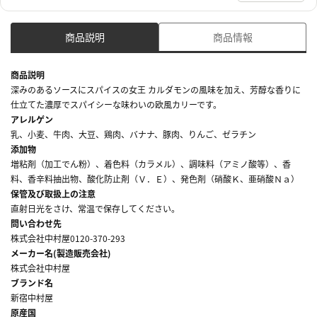
商品説明
商品情報
商品説明
深みのあるソースにスパイスの女王 カルダモンの風味を加え、芳醇な香りに
仕立てた濃厚でスパイシーな味わいの欧風カリーです。
アレルゲン
乳、小麦、牛肉、大豆、鶏肉、バナナ、豚肉、りんご、ゼラチン
添加物
増粘剤（加工でん粉）、着色料（カラメル）、調味料（アミノ酸等）、香
料、香辛料抽出物、酸化防止剤（Ｖ．Ｅ）、発色剤（硝酸Ｋ、亜硝酸Ｎａ）
保管及び取扱上の注意
直射日光をさけ、常温で保存してください。
問い合わせ先
株式会社中村屋0120-370-293
メーカー名(製造販売会社)
株式会社中村屋
ブランド名
新宿中村屋
原産国