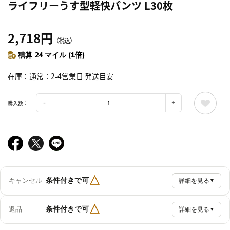
ライフリーうす型軽快パンツ L30枚
2,718円
（税込）
積算 24 マイル (1倍)
在庫
通常：2-4営業日 発送目安
購入数：
△
条件付きで可
キャンセル
詳細を見る
▼
△
条件付きで可
返品
詳細を見る
▼