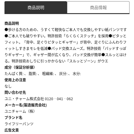
商品説明
商品情報
商品説明
●歩ける方のための、うすくて軽快なご本人でも交換しやすい紙パンツです
●ご本人でも破りやすい。特許技術「らくらくステッチ」を採用●ピタッと
フィット。「背中、足ぐりピタッとギャザー」が背中、足ぐりにふんわりフ
ィットしすきまモレを低減●パッド交換スムーズ。特許技術「パッドすっぽ
りギャザー」で、ギャザー間が広くなり、パッド交換が簡単●スルッとはけ
る。特許技術おしりに引っかからない「スルッとゾーン」がウエ
成分（保証分析値）
たんぱく質: 、 脂質: 、 粗繊維: 、 灰分: 、 水分:
使用上の注意
なし
問い合わせ先
ユニ・チャーム株式会社 0120‐041‐062
メーカー名(製造販売会社)
ユニチャーム（株）
ブランド名
ライフリーパンツ
広告文責