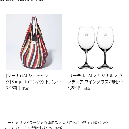
[マーナxJALショッピン
[リーデル]JALオリジナル オヴ
グ]Shupattoコンパクトバッグ
ァチュア ワイングラス2脚セッ
Drop JAL客室乗務員（LC）ス
3,960円
ト（レッドワイン）
5,280円
（税込）
（税込）
カーフ柄
ホーム
>
サンドラッグ
>
介護用品
>
大人用おむつ類
>
薄型パンツ
>
ライフリーうす型軽快パンツ L30枚