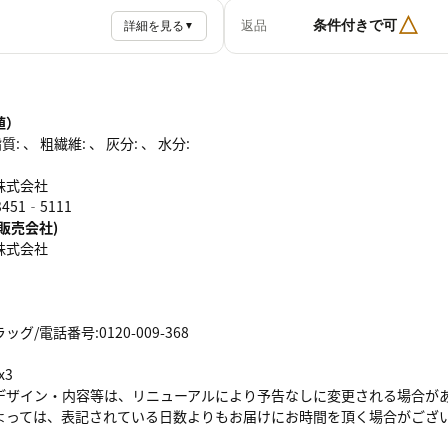
△
条件付きで可
返品
詳細を見る
▼
値）
: 、 粗繊維: 、 灰分: 、 水分:
株式会社
51‐5111
販売会社)
株式会社
/電話番号:0120-009-368
x3
デザイン・内容等は、リニューアルにより予告なしに変更される場合が
よっては、表記されている日数よりもお届けにお時間を頂く場合がござ