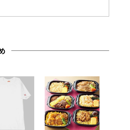
め
JAL特製
レー 200
10,800円
（