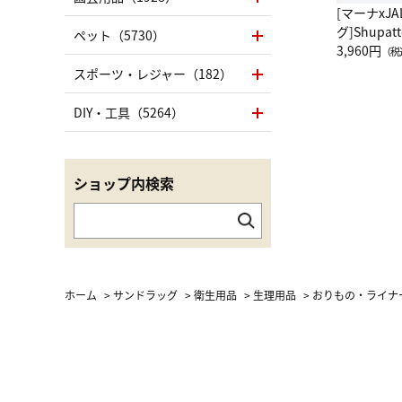
[マーナxJ
グ]Shup
ペット（5730）
グ Drop 
3,960円
（税
（LC）ス
スポーツ・レジャー（182）
DIY・工具（5264）
ショップ内検索
ホーム
>
サンドラッグ
>
衛生用品
>
生理用品
>
おりもの・ライナ