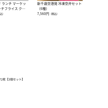
ド ランチ マーケッ
新千歳空港発 冷凍空弁セット
ッチフライス クル
（6種）
注半袖Ｔシャツ
7,560円
込）
（税込）
72枚【3個セット】