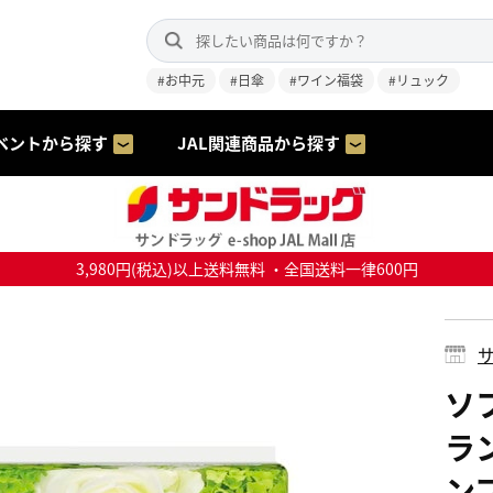
#お中元
#日傘
#ワイン福袋
#リュック
ベントから探す
JAL関連商品から探す
3,980円(税込)以上送料無料 ・全国送料一律600円
サ
ソフ
ラ
ン