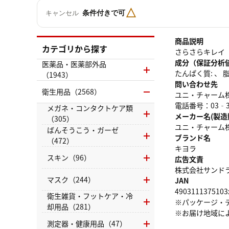
△
条件付きで可
キャンセル
商品説明
カテゴリから探す
さらさらキレイ
成分（保証分析
医薬品・医薬部外品
たんぱく質: 、 脂質
（1943）
問い合わせ先
衛生用品（2568）
ユニ・チャーム
電話番号：03‐34
メガネ・コンタクトケア類
メーカー名(製造
（305）
ユニ・チャーム
ばんそうこう・ガーゼ
ブランド名
（472）
キヨラ
スキン（96）
広告文責
株式会社サンドラッグ
マスク（244）
JAN
4903111375103
衛生雑貨・フットケア・冷
※パッケージ・
却用品（281）
※お届け地域に
測定器・健康用品（47）