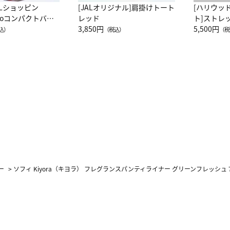
ALショッピン
[JALオリジナル]肩掛けトート
[ハリウッ
attoコンパクトバッ
レッド
ト]ストレ
JAL客室乗務員
3,850円
ーネック別
5,500円
込）
（税込）
（税
カーフ柄
ー
>
ソフィ Kiyora（キヨラ） フレグランスパンティライナー グリーンフレッシュ 