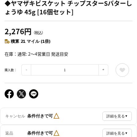
◆ヤマザキビスケット チップスターSバターし
ょうゆ 45g [16個セット]
2,276円
（税込）
積算 21 マイル (1倍)
在庫
通常: 2～4営業日 発送目安
購入数：
△
条件付きで可
キャンセル
詳細を見る
▼
△
条件付きで可
返品
詳細を見る
▼