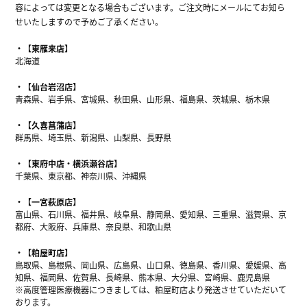
容によっては変更となる場合もございます。ご注文時にメールにてお知ら
せいたしますので予めご了承ください。
【東雁来店】
北海道
【仙台岩沼店】
青森県、岩手県、宮城県、秋田県、山形県、福島県、茨城県、栃木県
【久喜菖蒲店】
群馬県、埼玉県、新潟県、山梨県、長野県
【東府中店・横浜瀬谷店】
千葉県、東京都、神奈川県、沖縄県
【一宮萩原店】
富山県、石川県、福井県、岐阜県、静岡県、愛知県、三重県、滋賀県、京
都府、大阪府、兵庫県、奈良県、和歌山県
【粕屋町店】
鳥取県、島根県、岡山県、広島県、山口県、徳島県、香川県、愛媛県、高
知県、福岡県、佐賀県、長崎県、熊本県、大分県、宮崎県、鹿児島県
※高度管理医療機器につきましては、粕屋町店より発送させていただいて
おります。