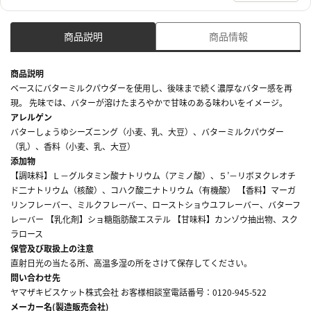
商品説明
商品情報
商品説明
ベースにバターミルクパウダーを使用し、後味まで続く濃厚なバター感を再
現。 先味では、バターが溶けたまろやかで甘味のある味わいをイメージ。
アレルゲン
バターしょうゆシーズニング（小麦、乳、大豆）、バターミルクパウダー
（乳）、香料（小麦、乳、大豆）
添加物
【調味料】Ｌ－グルタミン酸ナトリウム（アミノ酸）、５’－リボヌクレオチ
ド二ナトリウム（核酸）、コハク酸二ナトリウム（有機酸） 【香料】マーガ
リンフレーバー、ミルクフレーバー、ローストショウユフレーバー、バターフ
レーバー 【乳化剤】ショ糖脂肪酸エステル 【甘味料】カンゾウ抽出物、スク
ラロース
保管及び取扱上の注意
直射日光の当たる所、高温多湿の所をさけて保存してください。
問い合わせ先
ヤマザキビスケット株式会社 お客様相談室電話番号：0120-945-522
メーカー名(製造販売会社)