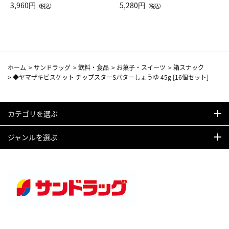
Drop JAL客室乗務員（LC）ス
3,960円
ト（レッドワイン）
5,280円
（税込）
（税込）
カーフ柄
ホーム
>
サンドラッグ
>
飲料・食品
>
お菓子・スイーツ
>
箱スナック
>
◆ヤマザキビスケット チップスターSバターしょうゆ 45g [16個セット]
カテゴリを選ぶ
ジャンルを選ぶ