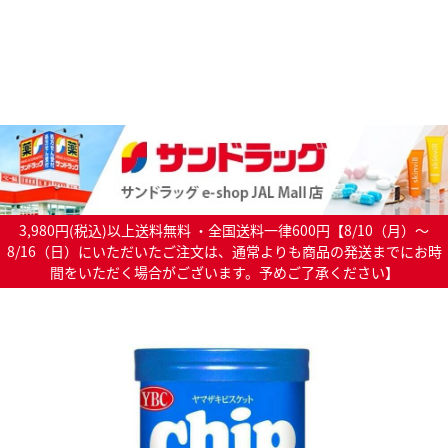
3,980円(税込)以上送料無料 ・全国送料一律600円【8/10（月）～
8/16（日）にいただいたご注文は、通常よりも商品の発送までにお時
間をいただく場合がございます。予めご了承ください】