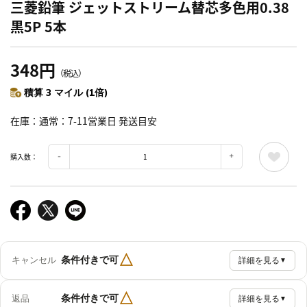
三菱鉛筆 ジェットストリーム替芯多色用0.38
黒5P 5本
348円
（税込）
積算 3 マイル (1倍)
在庫
通常：7-11営業日 発送目安
購入数：
△
条件付きで可
キャンセル
詳細を見る
▼
△
条件付きで可
返品
詳細を見る
▼