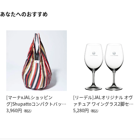
あなたへのおすすめ
[マーナxJALショッピン
[リーデル]JALオリジナル オヴ
グ]Shupattoコンパクトバッグ
ァチュア ワイングラス2脚セッ
Drop JAL客室乗務員（LC）ス
3,960円
ト（レッドワイン）
5,280円
（税込）
（税込）
カーフ柄