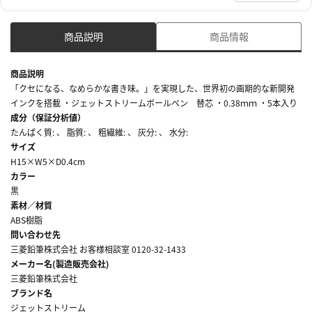
商品説明
商品情報
商品説明
「クセになる、なめらかな書き味。」を実現した、世界初の画期的な新開発
インクを搭載 ・ジェットストリームボールペン 替芯 ・0.38ｍｍ ・5本入り
成分（保証分析値）
たんぱく質: 、 脂質: 、 粗繊維: 、 灰分: 、 水分:
サイズ
H15×W5×D0.4cm
カラー
黒
素材／材質
ABS樹脂
問い合わせ先
三菱鉛筆株式会社 お客様相談室 0120-32-1433
メーカー名(製造販売会社)
三菱鉛筆株式会社
ブランド名
ジェットストリーム