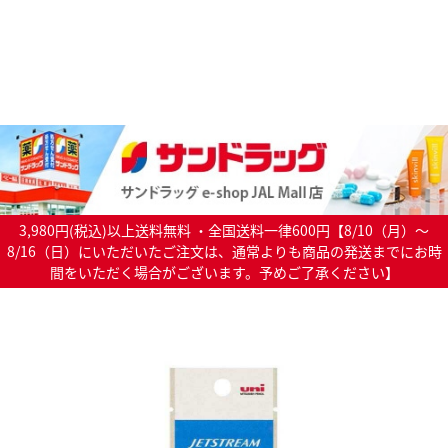
3,980円(税込)以上送料無料 ・全国送料一律600円【8/10（月）～
8/16（日）にいただいたご注文は、通常よりも商品の発送までにお時
間をいただく場合がございます。予めご了承ください】