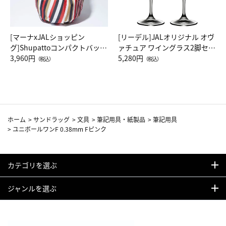
[マーナxJALショッピン
[リーデル]JALオリジナル オヴ
グ]Shupattoコンパクトバッグ
ァチュア ワイングラス2脚セッ
Drop JAL客室乗務員（LC）ス
3,960円
ト（レッドワイン）
5,280円
（税込）
（税込）
カーフ柄
ホーム
>
サンドラッグ
>
文具
>
筆記用具・紙製品
>
筆記用具
>
ユニボールワンF 0.38mm Fピンク
カテゴリを選ぶ
ジャンルを選ぶ