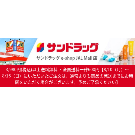
3,980円(税込)以上送料無料 ・全国送料一律600円【8/10（月）～
8/16（日）にいただいたご注文は、通常よりも商品の発送までにお時
間をいただく場合がございます。予めご了承ください】