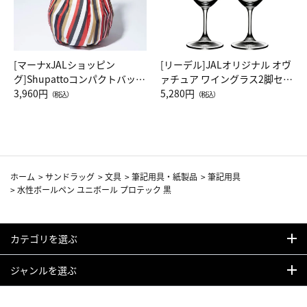
[マーナxJALショッピン
[リーデル]JALオリジナル オヴ
グ]Shupattoコンパクトバッグ
ァチュア ワイングラス2脚セッ
Drop JAL客室乗務員（LC）ス
3,960円
ト（レッドワイン）
5,280円
（税込）
（税込）
カーフ柄
ホーム
>
サンドラッグ
>
文具
>
筆記用具・紙製品
>
筆記用具
>
水性ボールペン ユニボール プロテック 黒
カテゴリを選ぶ
ジャンルを選ぶ