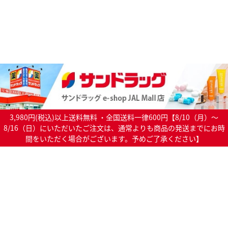
3,980円(税込)以上送料無料 ・全国送料一律600円【8/10（月）～
8/16（日）にいただいたご注文は、通常よりも商品の発送までにお時
間をいただく場合がございます。予めご了承ください】