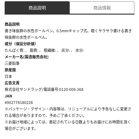
商品説明
商品情報
商品説明
書き味抜群の水性ボールペン。0.5mmキャップ式。軽くサラサラ書ける書き
味抜群の水性ボールぺん。
成分（保証分析値）
たんぱく質: 、 脂質: 、 粗繊維: 、 灰分: 、 水分:
メーカー名(製造販売会社)
三菱鉛筆
原産国
日本
広告文責
株式会社サンドラッグ/電話番号:0120-009-368
JAN
4902778180228
※パッケージ・デザイン・内容等は、リニューアルにより予告なしに変更さ
れる場合がありますので、予めご了承ください。
※お届け地域によっては、表記されている日数よりもお届けにお時間を頂く
場合がございます。