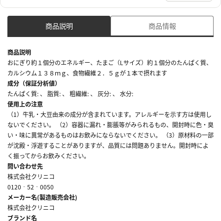
商品説明
商品情報
商品説明
おにぎり約１個分のエネルギー、たまご（Lサイズ）約１個分のたんぱく質、
カルシウム１３８ｍｇ、食物繊維２．５ｇが１本で摂れます
成分（保証分析値）
たんぱく質: 、 脂質: 、 粗繊維: 、 灰分: 、 水分:
使用上の注意
（1）牛乳・大豆由来の成分が含まれています。アレルギーを示す方は使用し
ないでください。 （2）容器に漏れ・膨脹等がみられるもの、開封時に色・臭
い・味に異常があるものはお飲みにならないでください。 （3）原材料の一部
が沈殿・浮遊することがありますが、品質には問題ありません。開封時によ
く振ってからお飲みください。
問い合わせ先
株式会社クリニコ
0120‐52‐0050
メーカー名(製造販売会社)
株式会社クリニコ
ブランド名