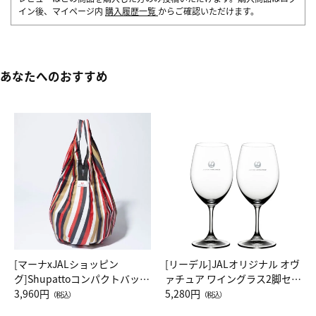
イン後、マイページ内
購入履歴一覧
からご確認いただけます。
あなたへのおすすめ
[マーナxJALショッピン
[リーデル]JALオリジナル オヴ
グ]Shupattoコンパクトバッグ
ァチュア ワイングラス2脚セッ
Drop JAL客室乗務員（LC）ス
3,960円
ト（レッドワイン）
5,280円
（税込）
（税込）
カーフ柄