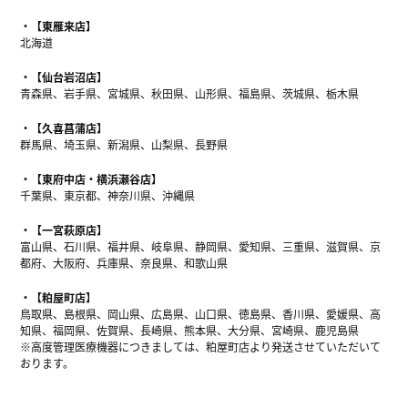
【東雁来店】
北海道
【仙台岩沼店】
青森県、岩手県、宮城県、秋田県、山形県、福島県、茨城県、栃木県
【久喜菖蒲店】
群馬県、埼玉県、新潟県、山梨県、長野県
【東府中店・横浜瀬谷店】
千葉県、東京都、神奈川県、沖縄県
【一宮萩原店】
富山県、石川県、福井県、岐阜県、静岡県、愛知県、三重県、滋賀県、京
都府、大阪府、兵庫県、奈良県、和歌山県
【粕屋町店】
鳥取県、島根県、岡山県、広島県、山口県、徳島県、香川県、愛媛県、高
知県、福岡県、佐賀県、長崎県、熊本県、大分県、宮崎県、鹿児島県
※高度管理医療機器につきましては、粕屋町店より発送させていただいて
おります。