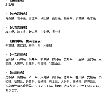
【東雁来店】
北海道
【仙台岩沼店】
青森県、岩手県、宮城県、秋田県、山形県、福島県、茨城県、栃木県
【久喜菖蒲店】
群馬県、埼玉県、新潟県、山梨県、長野県
【東府中店・横浜瀬谷店】
千葉県、東京都、神奈川県、沖縄県
【一宮萩原店】
富山県、石川県、福井県、岐阜県、静岡県、愛知県、三重県、滋賀県、京
都府、大阪府、兵庫県、奈良県、和歌山県
【粕屋町店】
鳥取県、島根県、岡山県、広島県、山口県、徳島県、香川県、愛媛県、高
知県、福岡県、佐賀県、長崎県、熊本県、大分県、宮崎県、鹿児島県
※高度管理医療機器につきましては、粕屋町店より発送させていただいて
おります。