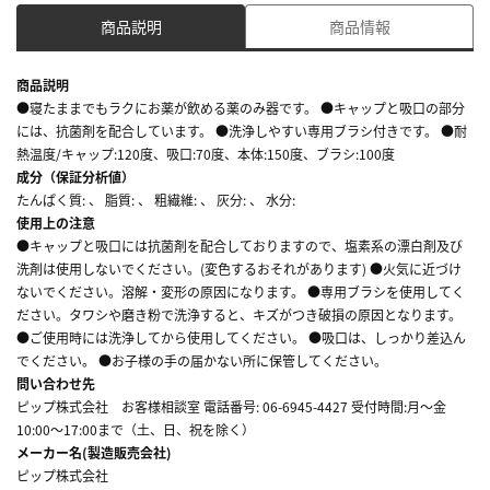
商品説明
商品情報
商品説明
●寝たままでもラクにお薬が飲める薬のみ器です。 ●キャップと吸口の部分
には、抗菌剤を配合しています。 ●洗浄しやすい専用ブラシ付きです。 ●耐
熱温度/キャップ:120度、吸口:70度、本体:150度、ブラシ:100度
成分（保証分析値）
たんぱく質: 、 脂質: 、 粗繊維: 、 灰分: 、 水分:
使用上の注意
●キャップと吸口には抗菌剤を配合しておりますので、塩素系の漂白剤及び
洗剤は使用しないでください。(変色するおそれがあります) ●火気に近づけ
ないでください。溶解・変形の原因になります。 ●専用ブラシを使用してく
ださい。タワシや磨き粉で洗浄すると、キズがつき破損の原因となります。
●ご使用時には洗浄してから使用してください。 ●吸口は、しっかり差込ん
でください。 ●お子様の手の届かない所に保管してください。
問い合わせ先
ピップ株式会社 お客様相談室 電話番号: 06-6945-4427 受付時間:月～金
10:00～17:00まで（土、日、祝を除く）
メーカー名(製造販売会社)
ピップ株式会社