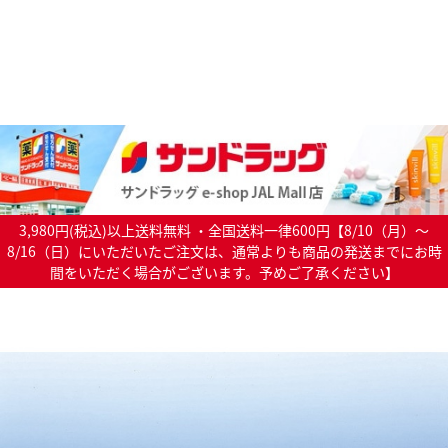
3,980円(税込)以上送料無料 ・全国送料一律600円【8/10（月）～
8/16（日）にいただいたご注文は、通常よりも商品の発送までにお時
間をいただく場合がございます。予めご了承ください】