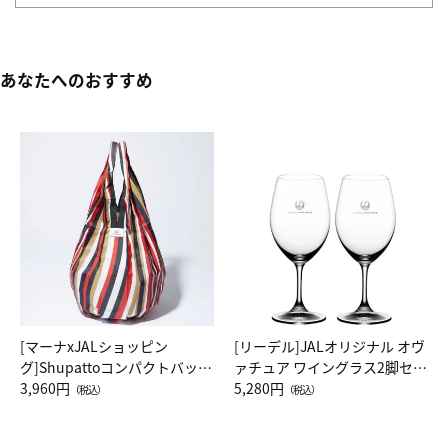
あなたへのおすすめ
[マーナxJALショッピン
[リーデル]JALオリジナル オヴ
グ]Shupattoコンパクトバッグ
ァチュア ワイングラス2脚セッ
Drop JAL客室乗務員（LC）ス
3,960円
ト（レッドワイン）
5,280円
（税込）
（税込）
カーフ柄