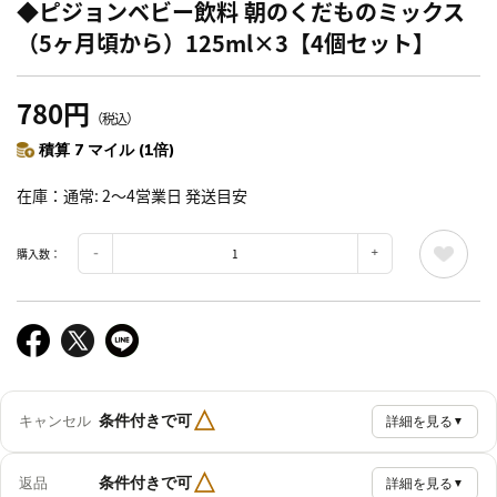
◆ピジョンベビー飲料 朝のくだものミックス
（5ヶ月頃から）125ml×3【4個セット】
780円
（税込）
積算 7 マイル (1倍)
在庫
通常: 2～4営業日 発送目安
購入数：
△
条件付きで可
キャンセル
詳細を見る
▼
△
条件付きで可
返品
詳細を見る
▼