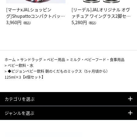
[マーナxJALショッピン
[リーデル]JALオリジナル オヴ
グ]Shupattoコンパクトバッグ
ァチュア ワイングラス2脚セッ
Drop JAL客室乗務員（LC）ス
3,960円
ト（レッドワイン）
5,280円
（税込）
（税込）
カーフ柄
ホーム
>
サンドラッグ
>
ベビー用品
>
ミルク・ベビーフード・食事用品
>
ベビー飲料・水
>
◆ピジョンベビー飲料 朝のくだものミックス（5ヶ月頃から）
125ml×3【4個セット】
カテゴリを選ぶ
ジャンルを選ぶ