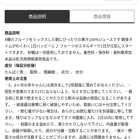
商品説明
商品情報
商品説明
4種のフルーツをミックスした朝にぴったりの果汁100%ジュースです 朝食タ
イムがわくわく1日ハッピーに♪ フルーツのエネルギーで1日が元気にスター
トできます。 砂糖は一切使用しておりません。着色料・保存料・香料無添加
本品は乳児用規格適用食品です。
成分（保証分析値）
たんぱく質: 、 脂質: 、 粗繊維: 、 灰分: 、 水分:
使用上の注意
・5，6ヶ月の赤ちゃんには湯冷ましで2倍程度に薄めてお与えください。 ・
授乳や食事のさまたげにならないよう、与えすぎに注意してください。 ・寝
る前に乳首で飲ませることやだらだら飲みは虫歯の原因になることがありま
す。 ・紙容器は衝撃に弱く破損しやすいため、取扱いには十分注意してくだ
さい。 ・飲む量が少ない場合は、あらかじめ飲む量だけを別容器に移して飲
ませ、残りはラップなどをかぶせてすぐ冷蔵庫に入れ、2日以内に使用して下
さい。 ・容器のまま温めたり、凍らせたりしないで下さい。内容量が膨張
し、容器が破損したり、成分が分離・沈殿することがあります。 ・果汁・野
菜汁の成分が沈殿することがございますが、品質には問題ありません。よく