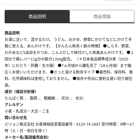
商品説明
商品情報
商品説明
お湯に注いで、混ぜるだけ。 うどん、おかゆ、野菜にかけてなどにかけて手
軽に使える、あんかけです。 【かんたん粉末＋鉄の特徴】 ●しらす、野菜、
わかめなど5品目をかつお、こんぶだしで味付けした和風あんかけです。 ●１
回分で鶏レバー11g分の鉄分1.0mg配合。 （＊日本食品標準成分表（2020
年）にわとり・肝臓・生の値） ●7ヵ月頃から離乳完了（18ヵ月頃）まで幅
広くお使いいただけます。 ●さっと溶ける粉末タイプ ●着色料、保存料、香
料、化学調味料は使用しておりません。 ●保存や外出に便利な使い切り個包
装。
成分（保証分析値）
たんぱく質: 、 脂質: 、 粗繊維: 、 灰分: 、 水分:
アレルゲン
小麦・乳成分・大豆・ごま
問い合わせ先
ピジョン株式会社 お客様相談室電話番号：0120-74-1887 受付時間：9時～17
時（土・日・祝日を除く）
メーカー名(製造販売会社)