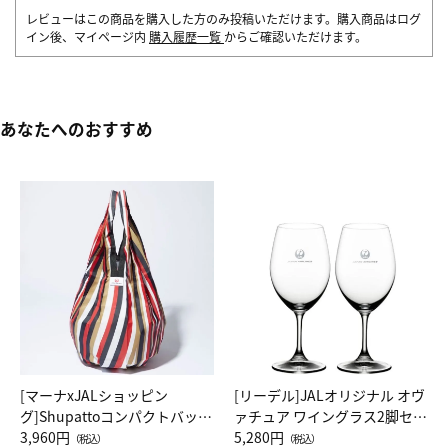
レビューはこの商品を購入した方のみ投稿いただけます。購入商品はログ
イン後、マイページ内
購入履歴一覧
からご確認いただけます。
あなたへのおすすめ
[マーナxJALショッピン
[リーデル]JALオリジナル オヴ
グ]Shupattoコンパクトバッグ
ァチュア ワイングラス2脚セッ
Drop JAL客室乗務員（LC）ス
3,960円
ト（レッドワイン）
5,280円
（税込）
（税込）