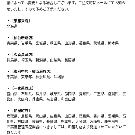
容によっては変更となる場合もございます。ご注文時にメールにてお知ら
せいたしますので予めご了承ください。
【東雁来店】
北海道
【仙台岩沼店】
青森県、岩手県、宮城県、秋田県、山形県、福島県、茨城県、栃木県
【久喜菖蒲店】
群馬県、埼玉県、新潟県、山梨県、長野県
【東府中店・横浜瀬谷店】
千葉県、東京都、神奈川県、沖縄県
【一宮萩原店】
富山県、石川県、福井県、岐阜県、静岡県、愛知県、三重県、滋賀県、京
都府、大阪府、兵庫県、奈良県、和歌山県
【粕屋町店】
鳥取県、島根県、岡山県、広島県、山口県、徳島県、香川県、愛媛県、高
知県、福岡県、佐賀県、長崎県、熊本県、大分県、宮崎県、鹿児島県
※高度管理医療機器につきましては、粕屋町店より発送させていただいて
おります。