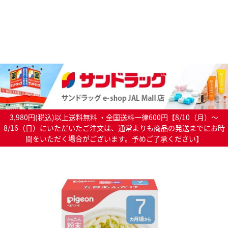
3,980円(税込)以上送料無料 ・全国送料一律600円【8/10（月）～
8/16（日）にいただいたご注文は、通常よりも商品の発送までにお時
間をいただく場合がございます。予めご了承ください】