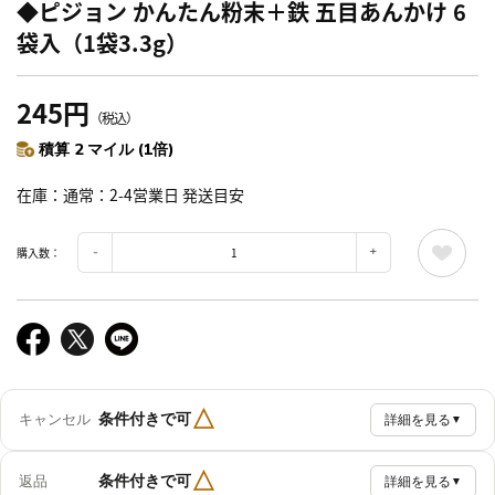
◆ピジョン かんたん粉末＋鉄 五目あんかけ 6
袋入（1袋3.3g）
245円
（税込）
積算 2 マイル (1倍)
在庫
通常：2-4営業日 発送目安
購入数：
△
条件付きで可
キャンセル
詳細を見る
▼
△
条件付きで可
返品
詳細を見る
▼