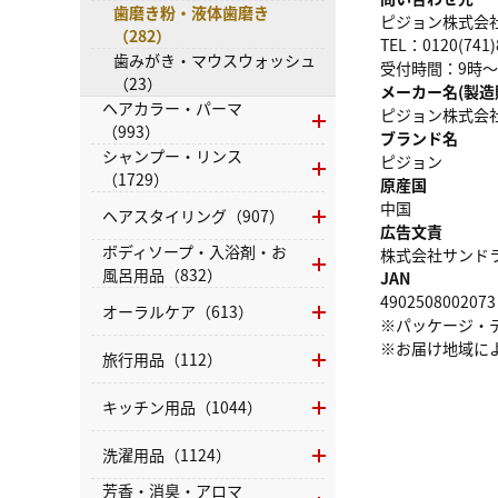
歯磨き粉・液体歯磨き
ピジョン株式会
（282）
TEL：0120(741)
歯みがき・マウスウォッシュ
受付時間：9時～
（23）
メーカー名(製造
ヘアカラー・パーマ
ピジョン株式会
（993）
ブランド名
シャンプー・リンス
ピジョン
（1729）
原産国
中国
ヘアスタイリング（907）
広告文責
ボディソープ・入浴剤・お
株式会社サンドラッグ
風呂用品（832）
JAN
4902508002073
オーラルケア（613）
※パッケージ・
※お届け地域に
旅行用品（112）
キッチン用品（1044）
洗濯用品（1124）
芳香・消臭・アロマ