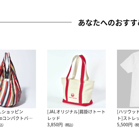
あなたへのおすす
ALショッピン
[JALオリジナル]肩掛けトート
[ハリウッ
attoコンパクトバッ
レッド
ト]ストレ
JAL客室乗務員
3,850円
ーネック別
5,500円
込）
（税込）
（税
カーフ柄