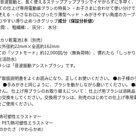
の音波振動と、長く使えるステップアップブラシでイヤがらずに手早く、
めての仕上げ専用電動歯ブラシの特長＞ ・お子さまに合わせて使い分けで
使える ・小さなお口にぴったり薄型ヘッド ・みがきやすい角度のカーブ
握りやすい滑り止めつきグリップ
成分（保証分析値）
: 、 粗繊維: 、 灰分: 、 水分:
ルカリ乾電池1本（別売）
外径約22mm×全高約162mm
の「ソフトモード」約12,000回/分（無負荷時）、慣れたら「しっかりモ
（生活防水）
ラシは「音波振動アシストブラシ」です。
ず取扱説明書をよくお読みになり、正しくお使いください。 ●お子様の
。 ●手みがきと同じように、ブラシを動かしながら磨いてください。 ●
せん。 仕上げ用ブラシのお取り替えについて： 仕上げ用ブラシは消耗
の交換をしてください。交換用ブラシは、別売のはじめての仕上げ専用
をご使用ください。
T/熱可塑性エラストマー
PET/熱可塑性エラストマー
毛のかたさ（やわらかめ）