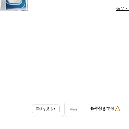
返品・
△
条件付きで可
返品
詳細を見る
▼