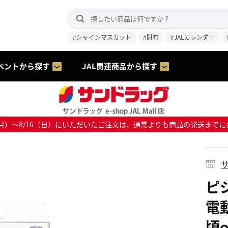
#シャインマスカット
#財布
#JALカレンダー
ベントから探す
JAL関連商品から探す
8/10（月）～8/16（日）にいただいたご注文は、通常よりも商品の発送
サ
ピ
電
頃