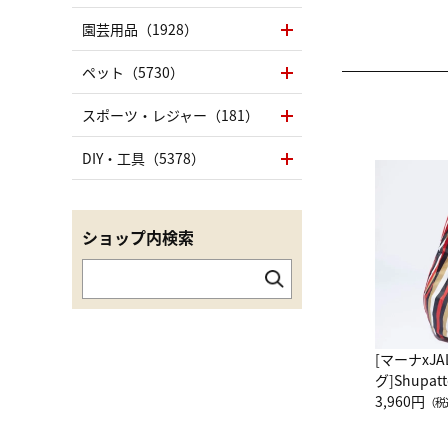
園芸用品（1928）
ペット（5730）
スポーツ・レジャー（181）
DIY・工具（5378）
ショップ内検索
[マーナxJ
グ]Shup
グ Drop 
3,960円
（税
（LC）ス