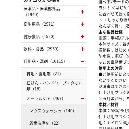
選べる2モード
ラシ！ ＜はじ
医薬品・医薬部外品
に合わせて長く
（1940）
ト ・しっかり
衛生用品（2571）
たんぱく質: 、 脂質
主な製品仕様
健康食品（1520）
電源：単4形ア
本体サイズ：最大
飲料・食品（2969）
振動数：はじめて
防水性：IPX7
日用品・洗剤（10115）
※この電動歯ブ
使用上の注意
育毛・養毛剤（21）
●ご使用前に必
ないでください
石けん・ハンドソープ・タオル
ジ消毒はできま
類（18）
仕上げ用ブラシ
オーラルケア（467）
２ヵ月頃から」
素材／材質
本体：ABS/PE
マウスウォッシュ（140）
仕上げ用ブラシ：
毛：ナイロン/
義歯洗浄剤（22）
問い合わせ先