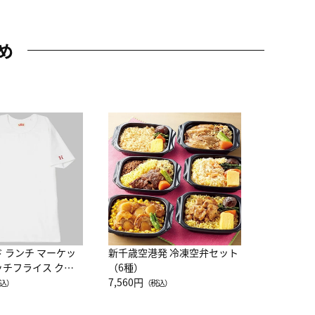
め
JAL特製
レー 200
10,800円
（
ド ランチ マーケッ
新千歳空港発 冷凍空弁セット
ッチフライス クル
（6種）
注半袖Ｔシャツ
7,560円
込）
（税込）