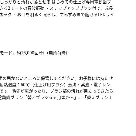
しっかりと汚れが落とせる はじめての仕上げ専用電動歯ブ
きる2モードの音波振動 ・ステップアップブラシ付で、成長
ネック ・お口を明るく照らし、すみずみまで磨けるLEDライ
ード」約16,000回/分（無負荷時）
手の届かないところに保管してください。お子様には持たせ
耐熱温度：60℃（仕上げ用ブラシ）煮沸・薬液・電子レン
品です。毛先が広がったり、ブラシ部の汚れが目立ってきたら
電動歯ブラシ「替えブラシ６ヵ月頃から」、「替えブラシ１