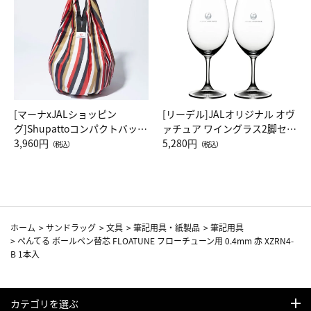
[マーナxJALショッピン
[リーデル]JALオリジナル オヴ
グ]Shupattoコンパクトバッグ
ァチュア ワイングラス2脚セッ
Drop JAL客室乗務員（LC）ス
3,960円
ト（レッドワイン）
5,280円
（税込）
（税込）
カーフ柄
ホーム
>
サンドラッグ
>
文具
>
筆記用具・紙製品
>
筆記用具
>
ぺんてる ボールペン替芯 FLOATUNE フローチューン用 0.4mm 赤 XZRN4-
B 1本入
カテゴリを選ぶ