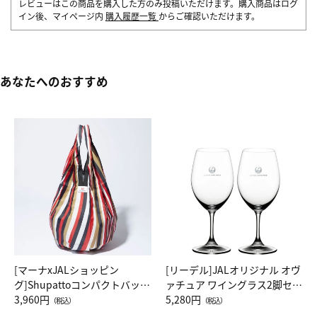
レビューはこの商品を購入した方のみ投稿いただけます。購入商品はログ
イン後、マイページ内
購入履歴一覧
からご確認いただけます。
あなたへのおすすめ
[マーナxJALショッピン
[リーデル]JALオリジナル オヴ
グ]Shupattoコンパクトバッグ
ァチュア ワイングラス2脚セッ
Drop JAL客室乗務員（LC）ス
3,960円
ト（レッドワイン）
5,280円
（税込）
（税込）
カーフ柄