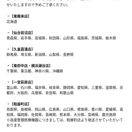
せいたしますので予めご了承ください。
【東雁来店】
北海道
【仙台岩沼店】
青森県、岩手県、宮城県、秋田県、山形県、福島県、茨城県、栃木県
【久喜菖蒲店】
群馬県、埼玉県、新潟県、山梨県、長野県
【東府中店・横浜瀬谷店】
千葉県、東京都、神奈川県、沖縄県
【一宮萩原店】
富山県、石川県、福井県、岐阜県、静岡県、愛知県、三重県、滋賀県、京
都府、大阪府、兵庫県、奈良県、和歌山県
【粕屋町店】
鳥取県、島根県、岡山県、広島県、山口県、徳島県、香川県、愛媛県、高
知県、福岡県、佐賀県、長崎県、熊本県、大分県、宮崎県、鹿児島県
※高度管理医療機器につきましては、粕屋町店より発送させていただいて
おります。