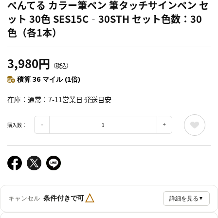
ぺんてる カラー筆ペン 筆タッチサインペン セ
ット 30色 SES15C‐30STH セット色数：30
色（各1本）
3,980円
（税込）
積算 36 マイル (1倍)
在庫
通常：7-11営業日 発送目安
購入数：
△
条件付きで可
キャンセル
詳細を見る
▼