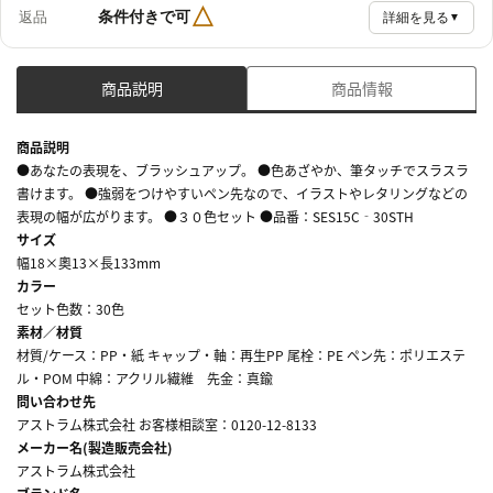
△
条件付きで可
返品
詳細を見る
▼
商品説明
商品情報
商品説明
●あなたの表現を、ブラッシュアップ。 ●色あざやか、筆タッチでスラスラ
書けます。 ●強弱をつけやすいペン先なので、イラストやレタリングなどの
表現の幅が広がります。 ●３０色セット ●品番：SES15C‐30STH
サイズ
幅18×奧13×長133mm
カラー
セット色数：30色
素材／材質
材質/ケース：PP・紙 キャップ・軸：再生PP 尾栓：PE ペン先：ポリエステ
ル・POM 中綿：アクリル繊維 先金：真鍮
問い合わせ先
アストラム株式会社 お客様相談室：0120-12-8133
メーカー名(製造販売会社)
アストラム株式会社