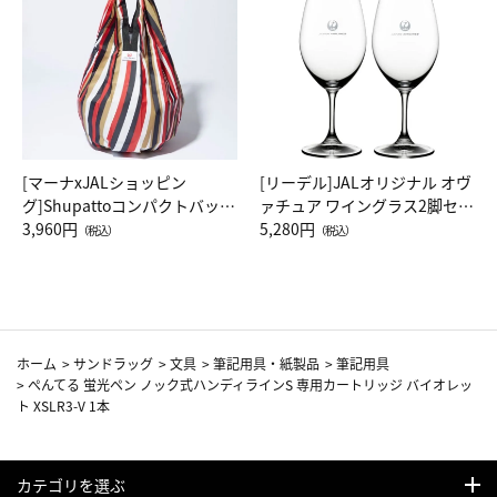
[マーナxJALショッピン
[リーデル]JALオリジナル オヴ
グ]Shupattoコンパクトバッグ
ァチュア ワイングラス2脚セッ
Drop JAL客室乗務員（LC）ス
3,960円
ト（レッドワイン）
5,280円
（税込）
（税込）
カーフ柄
ホーム
>
サンドラッグ
>
文具
>
筆記用具・紙製品
>
筆記用具
>
ぺんてる 蛍光ペン ノック式ハンディラインS 専用カートリッジ バイオレッ
ト XSLR3-V 1本
カテゴリを選ぶ