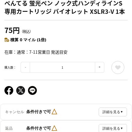
ぺんてる 蛍光ペン ノック式ハンディラインS
専用カートリッジ バイオレット XSLR3-V 1本
75円
（税込）
積算 0 マイル (1倍)
在庫
通常：7-11営業日 発送目安
購入数：
△
条件付きで可
キャンセル
詳細を見る
▼
△
条件付きで可
返品
詳細を見る
▼