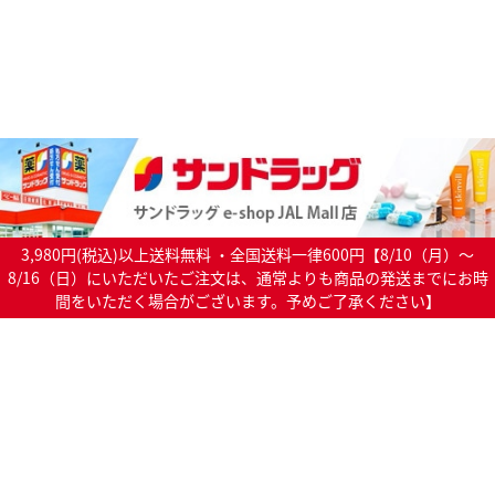
3,980円(税込)以上送料無料 ・全国送料一律600円【8/10（月）～
8/16（日）にいただいたご注文は、通常よりも商品の発送までにお時
間をいただく場合がございます。予めご了承ください】