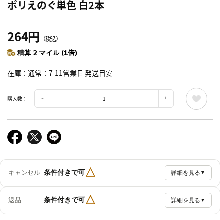
ポリえのぐ単色 白2本
264円
（税込）
積算 2 マイル (1倍)
在庫
通常：7-11営業日 発送目安
購入数：
△
条件付きで可
キャンセル
詳細を見る
▼
△
条件付きで可
返品
詳細を見る
▼