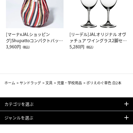
[マーナxJALショッピン
[リーデル]JALオリジナル オヴ
グ]Shupattoコンパクトバッグ
ァチュア ワイングラス2脚セッ
Drop JAL客室乗務員（LC）ス
3,960円
ト（レッドワイン）
5,280円
（税込）
（税込）
カーフ柄
ホーム
>
サンドラッグ
>
文具
>
児童・学校用品
>
ポリえのぐ単色 白2本
カテゴリを選ぶ
ジャンルを選ぶ