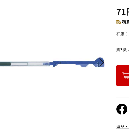
71
積算
在庫
購入数
返品・