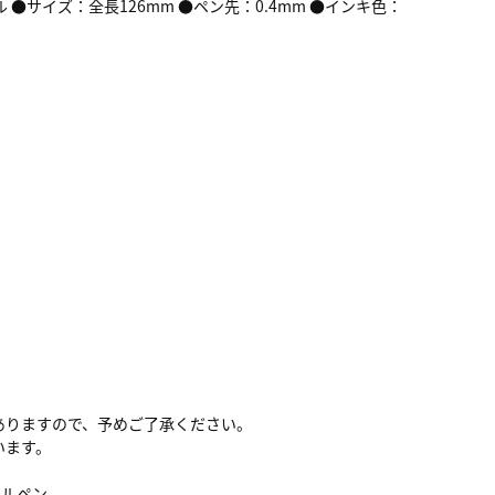
サイズ：全長126mm ●ペン先：0.4mm ●インキ色：
ありますので、予めご了承ください。
います。
ールペン