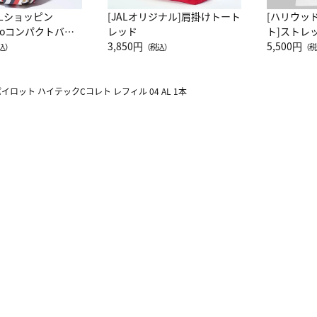
ALショッピン
[JALオリジナル]肩掛けトート
[ハリウッ
attoコンパクトバッ
レッド
ト]ストレ
JAL客室乗務員
3,850円
ーネック別
5,500円
込）
（税込）
（税
カーフ柄
イロット ハイテックCコレト レフィル 04 AL 1本