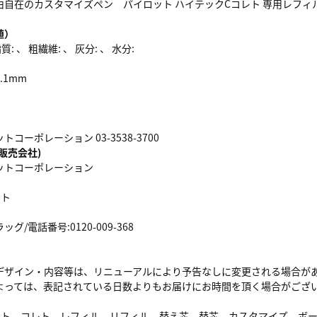
自在のカスタマイズペン パイロット ハイテックCコレト 専用レフィル ●
値）
: 、 粗繊維: 、 灰分: 、 水分:
3.1mm
コーポレーション 03-3538-3700
販売会社)
ットコーポレーション
レト
/電話番号:0120-009-368
デザイン・内容等は、リニューアルにより予告なしに変更される場合が
よっては、表記されている日数よりもお届けにお時間を頂く場合がござ
レト コレト レフィル リフィル 替え芯 替芯 カスタマイズ ボ