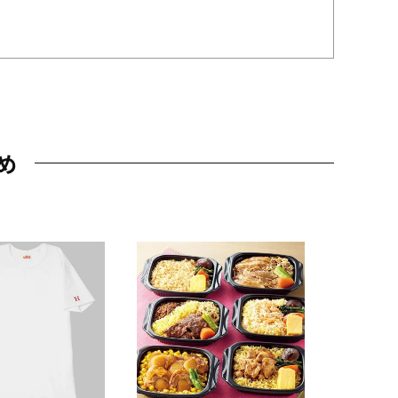
め
JAL特製
レー 200
10,800円
（