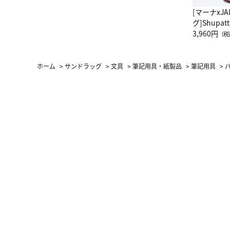
[マーナxJ
グ]Shup
グ Drop 
3,960円
（税
（LC）ス
ホーム
>
サンドラッグ
>
文具
>
筆記用具・紙製品
>
筆記用具
>
パ