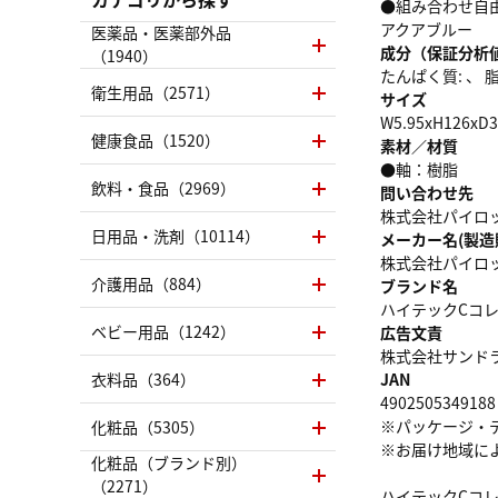
●組み合わせ自由
アクアブルー
医薬品・医薬部外品
成分（保証分析
（1940）
たんぱく質: 、 脂質
衛生用品（2571）
サイズ
W5.95xH126xD
健康食品（1520）
素材／材質
●軸：樹脂
飲料・食品（2969）
問い合わせ先
株式会社パイロット
日用品・洗剤（10114）
メーカー名(製造
株式会社パイロ
介護用品（884）
ブランド名
ハイテックCコ
ベビー用品（1242）
広告文責
株式会社サンドラッグ
衣料品（364）
JAN
4902505349188
※パッケージ・
化粧品（5305）
※お届け地域に
化粧品（ブランド別）
（2271）
ハイテックCコ