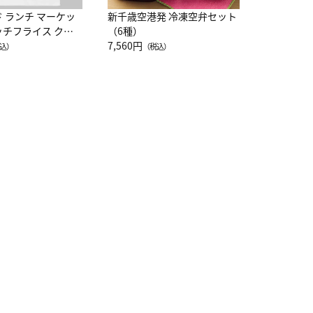
ド ランチ マーケッ
新千歳空港発 冷凍空弁セット
ッチフライス クル
（6種）
注半袖Ｔシャツ
7,560円
込）
（税込）