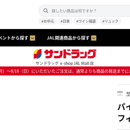
#お中元
#日傘
#ワイン福袋
#リュック
ベントから探す
JAL関連商品から探す
8/10（月）～8/16（日）にいただいたご注文は、通常よりも商品の発送
サ
パ
フィ