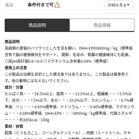
△
条件付きで可
返品
詳細を見る
▼
商品説明
商品情報
商品説明
高齢期の愛猫のハツラツとした生活を願い、DHA+EPA5800mg／kg（標準値
含有で脳の健康維持をサポート。 関節、毛並み、腎臓の健康維持にも配慮。
◎尿pH設計値6.6～6.9 ◎マグネシウム含有量0.08%（標準値）
使用上の注意
この製品は治療を目的とした療法食ではありません。 この製品は猫専用で
す。他の動物には与えないでください。
成分／分量
たんぱく質・・・28.5%以上、脂質・・・13.5%以上、粗繊維・・・5.5%以
下、灰分・・・7.5%以下、水分・・・10.0%以下、カルシウム・・・0.7%標
準値、リン・・・0.65%標準値、ナトリウム・・・0.40%標準値、マグネシウ
ム・・・0.08%標準値、DHA+EPA・・・5800mg／kg標準値、代謝エネルギ
ー・・・約385kcal／100g
素材／材質
穀類（とうもろこし、コーングルテンミール）、肉類（ミートミール、チキ