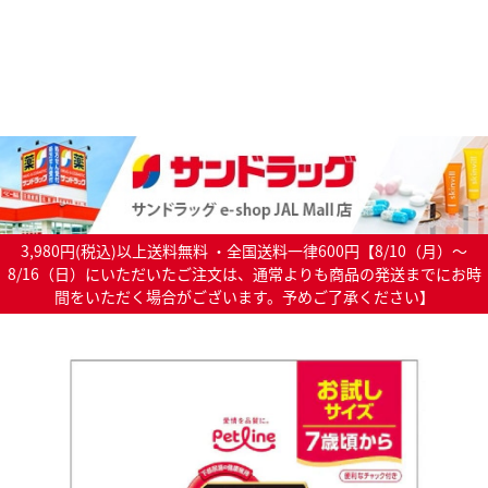
3,980円(税込)以上送料無料 ・全国送料一律600円【8/10（月）～
8/16（日）にいただいたご注文は、通常よりも商品の発送までにお時
間をいただく場合がございます。予めご了承ください】