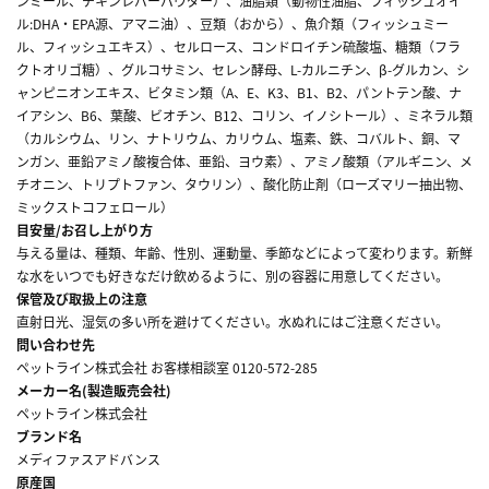
ンミール、チキンレバーパウダー）、油脂類（動物性油脂、フィッシュオイ
ル:DHA・EPA源、アマニ油）、豆類（おから）、魚介類（フィッシュミー
ル、フィッシュエキス）、セルロース、コンドロイチン硫酸塩、糖類（フラ
クトオリゴ糖）、グルコサミン、セレン酵母、L-カルニチン、β-グルカン、シ
ャンピニオンエキス、ビタミン類（A、E、K3、B1、B2、パントテン酸、ナ
イアシン、B6、葉酸、ビオチン、B12、コリン、イノシトール）、ミネラル類
（カルシウム、リン、ナトリウム、カリウム、塩素、鉄、コバルト、銅、マ
ンガン、亜鉛アミノ酸複合体、亜鉛、ヨウ素）、アミノ酸類（アルギニン、メ
チオニン、トリプトファン、タウリン）、酸化防止剤（ローズマリー抽出物、
ミックストコフェロール）
目安量/お召し上がり方
与える量は、種類、年齢、性別、運動量、季節などによって変わります。新鮮
な水をいつでも好きなだけ飲めるように、別の容器に用意してください。
保管及び取扱上の注意
直射日光、湿気の多い所を避けてください。水ぬれにはご注意ください。
問い合わせ先
ペットライン株式会社 お客様相談室 0120-572-285
メーカー名(製造販売会社)
ペットライン株式会社
ブランド名
メディファスアドバンス
原産国