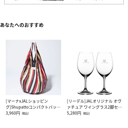
あなたへのおすすめ
[マーナxJALショッピン
[リーデル]JALオリジナル オヴ
グ]Shupattoコンパクトバッグ
ァチュア ワイングラス2脚セッ
Drop JAL客室乗務員（LC）ス
3,960円
ト（レッドワイン）
5,280円
（税込）
（税込）
カーフ柄