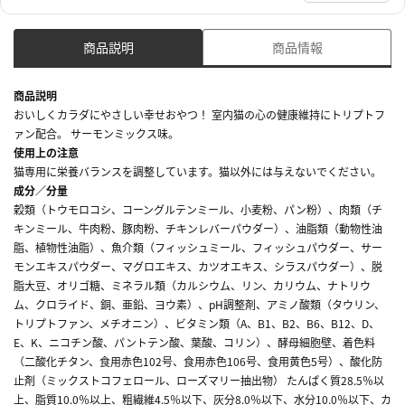
商品説明
商品情報
商品説明
おいしくカラダにやさしい幸せおやつ！ 室内猫の心の健康維持にトリプトフ
ァン配合。 サーモンミックス味。
使用上の注意
猫専用に栄養バランスを調整しています。猫以外には与えないでください。
成分／分量
穀類（トウモロコシ、コーングルテンミール、小麦粉、パン粉）、肉類（チ
キンミール、牛肉粉、豚肉粉、チキンレバーパウダー）、油脂類（動物性油
脂、植物性油脂）、魚介類（フィッシュミール、フィッシュパウダー、サー
モンエキスパウダー、マグロエキス、カツオエキス、シラスパウダー）、脱
脂大豆、オリゴ糖、ミネラル類（カルシウム、リン、カリウム、ナトリウ
ム、クロライド、銅、亜鉛、ヨウ素）、pH調整剤、アミノ酸類（タウリン、
トリプトファン、メチオニン）、ビタミン類（A、B1、B2、B6、B12、D、
E、K、ニコチン酸、パントテン酸、葉酸、コリン）、酵母細胞壁、着色料
（二酸化チタン、食用赤色102号、食用赤色106号、食用黄色5号）、酸化防
止剤（ミックストコフェロール、ローズマリー抽出物） たんぱく質28.5％以
上、脂質10.0％以上、粗繊維4.5％以下、灰分8.0％以下、水分10.0％以下、カ