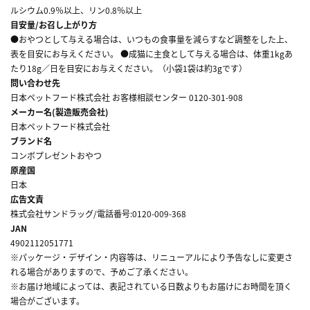
ルシウム0.9％以上、リン0.8％以上
目安量/お召し上がり方
●おやつとして与える場合は、いつもの食事量を減らすなど調整をした上、
表を目安にお与えください。 ●成猫に主食として与える場合は、体重1kgあ
たり18g／日を目安にお与えください。（小袋1袋は約3gです）
問い合わせ先
日本ペットフード株式会社 お客様相談センター 0120-301-908
メーカー名(製造販売会社)
日本ペットフード株式会社
ブランド名
コンボプレゼントおやつ
原産国
日本
広告文責
株式会社サンドラッグ/電話番号:0120-009-368
JAN
4902112051771
※パッケージ・デザイン・内容等は、リニューアルにより予告なしに変更さ
れる場合がありますので、予めご了承ください。
※お届け地域によっては、表記されている日数よりもお届けにお時間を頂く
場合がございます。