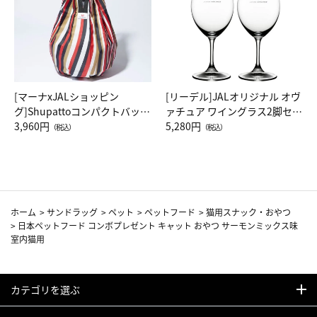
[マーナxJALショッピン
[リーデル]JALオリジナル オヴ
グ]Shupattoコンパクトバッグ
ァチュア ワイングラス2脚セッ
Drop JAL客室乗務員（LC）ス
3,960円
ト（レッドワイン）
5,280円
（税込）
（税込）
カーフ柄
ホーム
>
サンドラッグ
>
ペット
>
ペットフード
>
猫用スナック・おやつ
>
日本ペットフード コンボプレゼント キャット おやつ サーモンミックス味
室内猫用
カテゴリを選ぶ