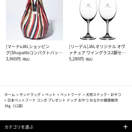
[マーナxJALショッピン
[リーデル]JALオリジナル オヴ
グ]Shupattoコンパクトバッグ
ァチュア ワイングラス2脚セッ
Drop JAL客室乗務員（LC）ス
3,960円
ト（レッドワイン）
5,280円
（税込）
（税込）
カーフ柄
ホーム
>
サンドラッグ
>
ペット
>
ペットフード
>
犬用スナック・おやつ
>
日本ペットフード コンボ プレゼント ドッグ おやつ おなかの健康維持
36g（12袋）
カテゴリを選ぶ