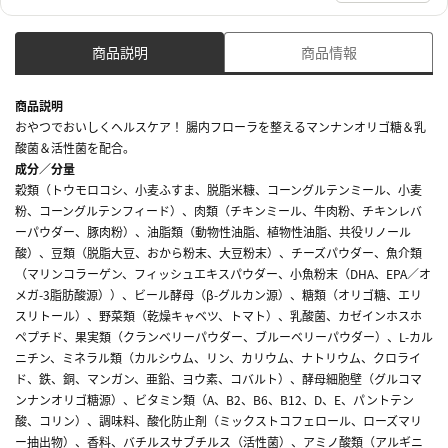
商品説明
商品情報
商品説明
おやつでおいしくヘルスケア！ 腸内フローラを整えるマンナンオリゴ糖＆乳
酸菌＆活性菌を配合。
成分／分量
穀類（トウモロコシ、小麦ふすま、脱脂米糠、コーングルテンミール、小麦
粉、コーングルテンフィード）、肉類（チキンミール、牛肉粉、チキンレバ
ーパウダー、豚肉粉）、油脂類（動物性油脂、植物性油脂、共役リノール
酸）、豆類（脱脂大豆、おから粉末、大豆粉末）、チーズパウダー、魚介類
（マリンコラーゲン、フィッシュエキスパウダー、小魚粉末（DHA、EPA／オ
メガ-3脂肪酸源））、ビール酵母（β-グルカン源）、糖類（オリゴ糖、エリ
スリトール）、野菜類（乾燥キャベツ、トマト）、乳酸菌、カゼインホスホ
ペプチド、果実類（クランベリーパウダー、ブルーベリーパウダー）、L-カル
ニチン、ミネラル類（カルシウム、リン、カリウム、ナトリウム、クロライ
ド、鉄、銅、マンガン、亜鉛、ヨウ素、コバルト）、酵母細胞壁（グルコマ
ンナンオリゴ糖源）、ビタミン類（A、B2、B6、B12、D、E、パントテン
酸、コリン）、調味料、酸化防止剤（ミックストコフェロール、ローズマリ
ー抽出物）、香料、バチルスサブチルス（活性菌）、アミノ酸類（アルギニ