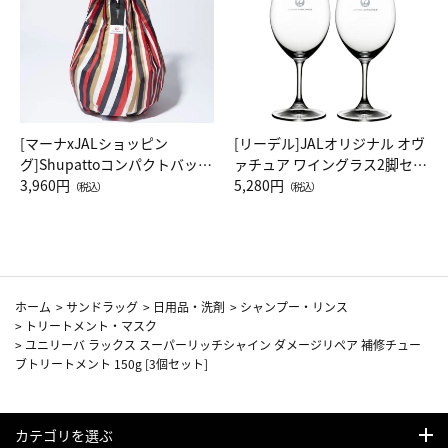
[マーナxJALショッピン
[リーデル]JALオリジナル オヴ
グ]Shupattoコンパクトバッグ
ァチュア ワイングラス2脚セッ
Drop JAL客室乗務員（LC）ス
3,960円
ト（レッドワイン）
5,280円
（税込）
（税込）
カーフ柄
ホーム
>
サンドラッグ
>
日用品・洗剤
>
シャンプー・リンス
>
トリートメント・マスク
>
ユニリーバ ラックス スーパーリッチシャイン ダメージリペア 補修チュー
ブトリートメント 150g [3個セット]
カテゴリを選ぶ