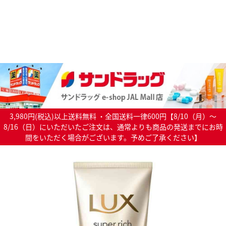
3,980円(税込)以上送料無料 ・全国送料一律600円【8/10（月）～
8/16（日）にいただいたご注文は、通常よりも商品の発送までにお時
間をいただく場合がございます。予めご了承ください】