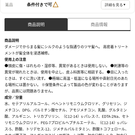
△
条件付きで可
返品
詳細を見る
▼
商品説明
商品情報
商品説明
ダメージでからまる髪にシルクのような指通りのツヤ髪へ。 高密着トリート
メントが髪全体を浸透補修。
使用上の注意
●頭皮に傷・はれもの・湿疹等、異常があるときは使用しない。 ●刺激等の
異常が現れたときは、使用を中止し、皮ふ科医等に相談する。 ●目に入った
ときは、すぐに洗い流す。 ●極端に高温・低温になる場所や直射日光のあた
る場所には置かない。 ※保管条件によって製品の色が変わることがあります
が、品質には問題ありません。
成分／分量
水、セテアリルアルコール、ベヘントリモニウムクロリド、グリセリン、ジ
メチコン、DPG、パルミチン酸セチル、アモジメチコン、乳酸、グルタミン
酸、アルギニン、トリカプリリン、（C12-14）s-パレス-7、EDTA-2Na、セト
リモニウムクロリド、PEG-7プロピルヘプチルエーテル、（C12-14）s-パレ
ス-5、酢酸、トリデセス-12、ジメチルパルミタミン、酢酸トコフェロール、