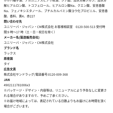
ホホバ種子油、アルガニアスピノサ核油、シア脂、加水分解シルク、加水分
解ヒアルロン酸、トコフェロール、ヒアルロン酸Na、クエン酸、安息香酸
Na、フェノキシエタノール、ブチルカルバミン酸ヨウ化プロピニル、安息香
酸、香料、黄4、赤227
問い合わせ先
ユニリーバ・ジャパン・CM株式会社 お客様相談室 0120-500-513 受付時
間:9 時～17 時（土・日・祝日を除く）
メーカー名(製造販売会社)
ユニリーバ・ジャパン・CM株式会社
ブランド名
ラックス
原産国
タイ
広告文責
株式会社サンドラッグ/電話番号:0120-009-368
JAN
4902111781006x3
※パッケージ・デザイン・内容等は、リニューアルにより予告なしに変更さ
れる場合がありますので、予めご了承ください。
※お届け地域によっては、表記されている日数よりもお届けにお時間を頂く
場合がございます。