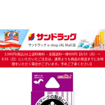
3,980円(税込)以上送料無料 ・全国送料一律600円【8/10（月）～
8/16（日）にいただいたご注文は、通常よりも商品の発送までにお時
間をいただく場合がございます。予めご了承ください】