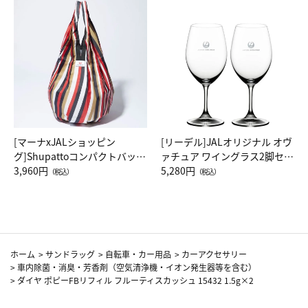
[マーナxJALショッピン
[リーデル]JALオリジナル オヴ
グ]Shupattoコンパクトバッグ
ァチュア ワイングラス2脚セッ
Drop JAL客室乗務員（LC）ス
3,960円
ト（レッドワイン）
5,280円
（税込）
（税込）
カーフ柄
ホーム
>
サンドラッグ
>
自転車・カー用品
>
カーアクセサリー
>
車内除菌・消臭・芳香剤（空気清浄機・イオン発生器等を含む）
>
ダイヤ ポピーFBリフィル フルーティスカッシュ 15432 1.5g×2