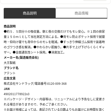
商品説明
商品情報
商品説明
●約５．５回分※の吸収量。朝と夜の交換だけでもモレ安心。※１回の排尿
量１５０ｍｌとして当社測定方法による。●背モレ防止ポケット採用で就寝
時・仰向け寝でも背中からのモレを軽減。●すっきり伸縮ゴム採用で装着時
のゴワつき感を解消。●やわらかい肌触り。●片手で上げ下げらくらくギャ
ザー。●全面通気性シート採用。●消臭加工。
メーカー名(製造販売会社)
大王製紙
ブランド名
アテント
広告文責
株式会社サンドラッグ/電話番号:0120-009-368
JAN
4902011778922x3
※パッケージ・デザイン・内容等は、リニューアルにより予告なしに変更さ
れる場合がありますので、予めご了承ください。
※お届け地域によっては、表記されている日数よりもお届けにお時間を頂く