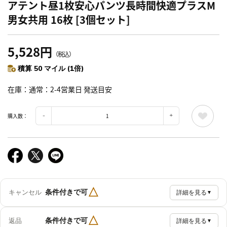
アテント昼1枚安心パンツ長時間快適プラスM
男女共用 16枚 [3個セット]
5,528円
（税込）
積算 50 マイル (1倍)
在庫
通常：2-4営業日 発送目安
購入数：
△
条件付きで可
キャンセル
詳細を見る
▼
△
条件付きで可
返品
詳細を見る
▼