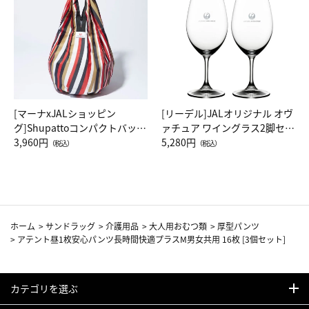
[マーナxJALショッピン
[リーデル]JALオリジナル オヴ
グ]Shupattoコンパクトバッグ
ァチュア ワイングラス2脚セッ
Drop JAL客室乗務員（LC）ス
3,960円
ト（レッドワイン）
5,280円
（税込）
（税込）
カーフ柄
ホーム
>
サンドラッグ
>
介護用品
>
大人用おむつ類
>
厚型パンツ
>
アテント昼1枚安心パンツ長時間快適プラスM男女共用 16枚 [3個セット]
カテゴリを選ぶ