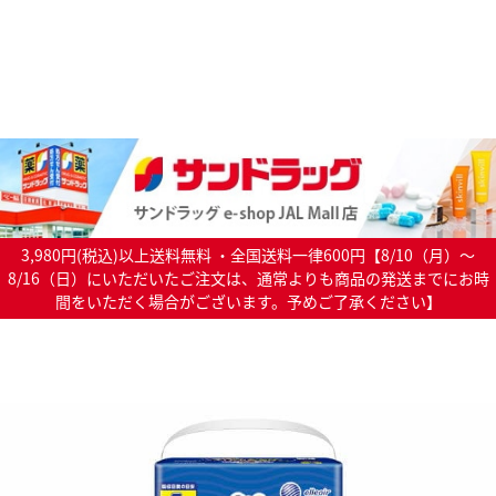
3,980円(税込)以上送料無料 ・全国送料一律600円【8/10（月）～
8/16（日）にいただいたご注文は、通常よりも商品の発送までにお時
間をいただく場合がございます。予めご了承ください】