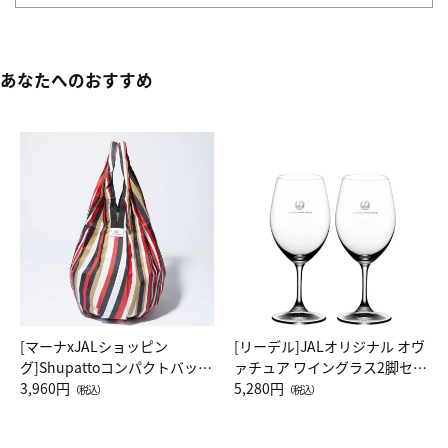
あなたへのおすすめ
[マーナxJALショッピン
[リーデル]JALオリジナル オヴ
グ]Shupattoコンパクトバッグ
ァチュア ワイングラス2脚セッ
Drop JAL客室乗務員（LC）ス
3,960円
ト（レッドワイン）
5,280円
（税込）
（税込）
カーフ柄