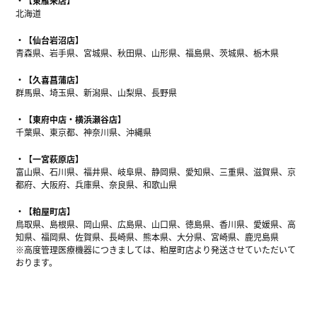
【東雁来店】
北海道
【仙台岩沼店】
青森県、岩手県、宮城県、秋田県、山形県、福島県、茨城県、栃木県
【久喜菖蒲店】
群馬県、埼玉県、新潟県、山梨県、長野県
【東府中店・横浜瀬谷店】
千葉県、東京都、神奈川県、沖縄県
【一宮萩原店】
富山県、石川県、福井県、岐阜県、静岡県、愛知県、三重県、滋賀県、京
都府、大阪府、兵庫県、奈良県、和歌山県
【粕屋町店】
鳥取県、島根県、岡山県、広島県、山口県、徳島県、香川県、愛媛県、高
知県、福岡県、佐賀県、長崎県、熊本県、大分県、宮崎県、鹿児島県
※高度管理医療機器につきましては、粕屋町店より発送させていただいて
おります。