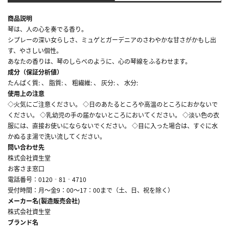
商品説明
琴は、人の心を奏でる香り。
シプレーの深い女らしさ、ミュゲとガーデニアのさわやかな甘さがかもし出
す、やさしい個性。
あなたの香りは、琴のしらべのように、心の琴線をふるわせます。
成分（保証分析値）
たんぱく質: 、 脂質: 、 粗繊維: 、 灰分: 、 水分:
使用上の注意
◇火気にご注意ください。 ◇日のあたるところや高温のところにおかないで
ください。 ◇乳幼児の手の届かないところにおいてください。 ◇淡い色の衣
服には、直接お使いにならないでください。 ◇目に入った場合は、すぐに水
かぬるま湯で洗い流してください。
問い合わせ先
株式会社資生堂
お客さま窓口
電話番号：0120‐81‐4710
受付時間：月～金9：00～17：00まで（土、日、祝を除く）
メーカー名(製造販売会社)
株式会社資生堂
ブランド名