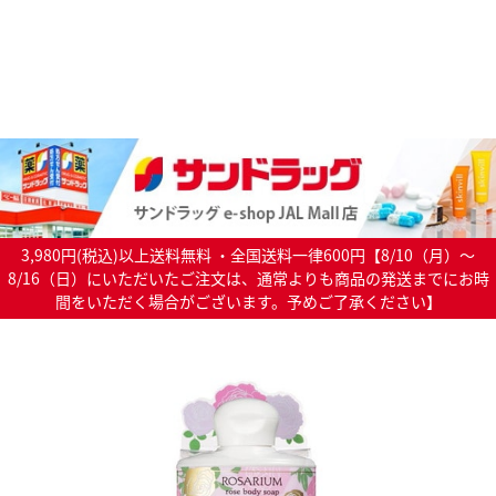
3,980円(税込)以上送料無料 ・全国送料一律600円【8/10（月）～
8/16（日）にいただいたご注文は、通常よりも商品の発送までにお時
間をいただく場合がございます。予めご了承ください】