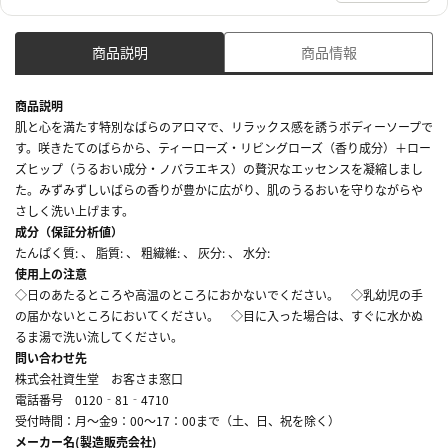
商品説明
商品情報
商品説明
肌と心を満たす特別なばらのアロマで、リラックス感を誘うボディーソープで
す。咲きたてのばらから、ティーローズ・リビングローズ（香り成分）＋ロー
ズヒップ（うるおい成分・ノバラエキス）の贅沢なエッセンスを凝縮しまし
た。みずみずしいばらの香りが豊かに広がり、肌のうるおいを守りながらや
さしく洗い上げます。
成分（保証分析値）
たんぱく質: 、 脂質: 、 粗繊維: 、 灰分: 、 水分:
使用上の注意
◇日のあたるところや高温のところにおかないでください。 ◇乳幼児の手
の届かないところにおいてください。 ◇目に入った場合は、すぐに水かぬ
るま湯で洗い流してください。
問い合わせ先
株式会社資生堂 お客さま窓口
電話番号 0120‐81‐4710
受付時間：月～金9：00～17：00まで（土、日、祝を除く）
メーカー名(製造販売会社)