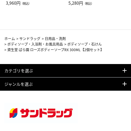
Drop JAL客室乗務員（LC）ス
3,960円
ト（レッドワイン）
5,280円
（税込）
（税込）
カーフ柄
ホーム
>
サンドラッグ
>
日用品・洗剤
>
ボディソープ・入浴剤・お風呂用品
>
ボディソープ・石けん
>
資生堂 ばら園 ローズボディーソープRX 300ML【2個セット】
カテゴリを選ぶ
ジャンルを選ぶ