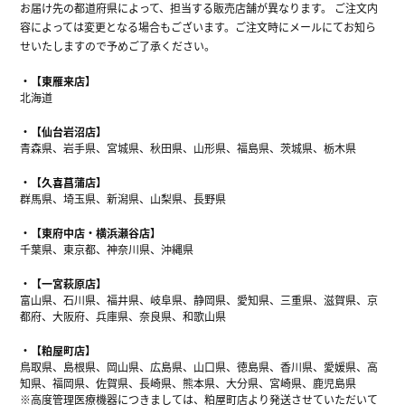
お届け先の都道府県によって、担当する販売店舗が異なります。 ご注文内
容によっては変更となる場合もございます。ご注文時にメールにてお知ら
せいたしますので予めご了承ください。
【東雁来店】
北海道
【仙台岩沼店】
青森県、岩手県、宮城県、秋田県、山形県、福島県、茨城県、栃木県
【久喜菖蒲店】
群馬県、埼玉県、新潟県、山梨県、長野県
【東府中店・横浜瀬谷店】
千葉県、東京都、神奈川県、沖縄県
【一宮萩原店】
富山県、石川県、福井県、岐阜県、静岡県、愛知県、三重県、滋賀県、京
都府、大阪府、兵庫県、奈良県、和歌山県
【粕屋町店】
鳥取県、島根県、岡山県、広島県、山口県、徳島県、香川県、愛媛県、高
知県、福岡県、佐賀県、長崎県、熊本県、大分県、宮崎県、鹿児島県
※高度管理医療機器につきましては、粕屋町店より発送させていただいて