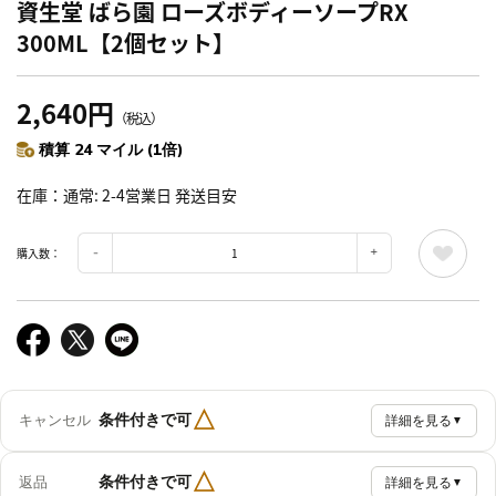
資生堂 ばら園 ローズボディーソープRX
300ML【2個セット】
2,640円
（税込）
積算 24 マイル (1倍)
在庫
通常: 2-4営業日 発送目安
購入数：
△
条件付きで可
キャンセル
詳細を見る
▼
△
条件付きで可
返品
詳細を見る
▼