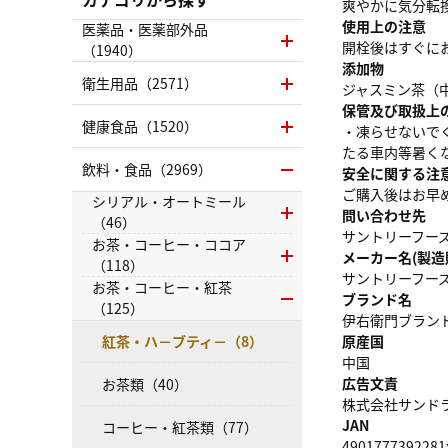
爽やかに気分転
使用上の注意
医薬品・医薬部外品
開栓後はすぐに
（1940）
添加物
衛生用品（2571）
ジャスミン茶（
保管及び取扱上
健康食品（1520）
・凍らせないで
たる車内等暑く
飲料・食品（2969）
安全に関する注
ご購入後はお早
シリアル・オートミール
問い合わせ先
（46）
サントリーフーズ株
お茶・コーヒー・ココア
メーカー名(製造
（118）
サントリーフー
お茶・コーヒー・紅茶
ブランド名
（125）
伊右衛門ブラン
紅茶・ハ－ブティ－（8）
原産国
中国
広告文責
お茶類（40）
株式会社サンドラッグ
JAN
コーヒー・紅茶類（77）
4901777392281