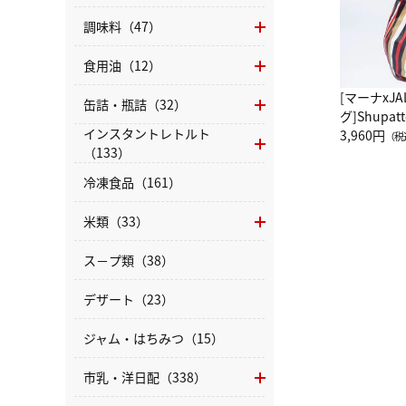
調味料（47）
食用油（12）
[マーナxJ
缶詰・瓶詰（32）
グ]Shup
インスタントレトルト
グ Drop 
3,960円
（税
（133）
（LC）ス
冷凍食品（161）
米類（33）
ス－プ類（38）
デザート（23）
ジャム・はちみつ（15）
市乳・洋日配（338）