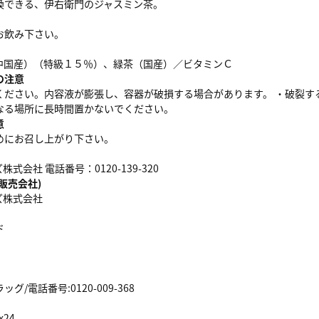
換できる、伊右衛門のジャスミン茶。
お飲み下さい。
中国産）（特級１５％）、緑茶（国産）／ビタミンＣ
の注意
ください。内容液が膨張し、容器が破損する場合があります。 ・破裂す
なる場所に長時間置かないでください。
意
めにお召し上がり下さい。
式会社 電話番号：0120-139-320
販売会社)
ズ株式会社
ド
/電話番号:0120-009-368
x24