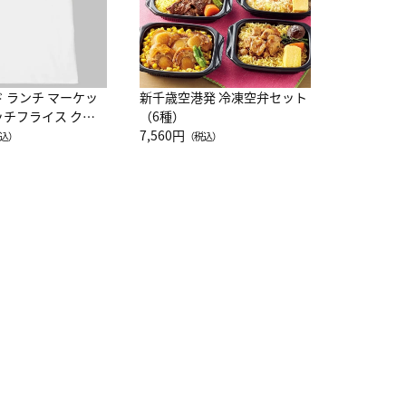
ド ランチ マーケッ
新千歳空港発 冷凍空弁セット
ッチフライス クル
（6種）
注半袖Ｔシャツ
7,560円
込）
（税込）