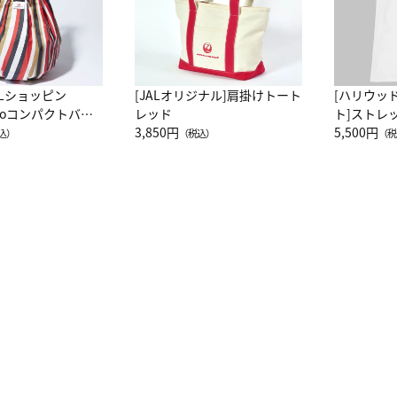
ALショッピン
[JALオリジナル]肩掛けトート
[ハリウッ
attoコンパクトバッ
レッド
ト]ストレ
JAL客室乗務員
3,850円
ーネック別
5,500円
込）
（税込）
（税
カーフ柄