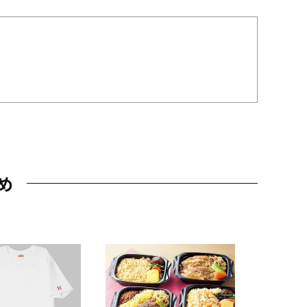
め
JAL特製
レー 200
10,800円
（