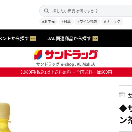
#お中元
#日傘
#ワイン福袋
#リュック
ベントから探す
JAL関連商品から探す
3,980円(税込)以上送料無料 ・全国送料一律600円
サ
◆
ン茶