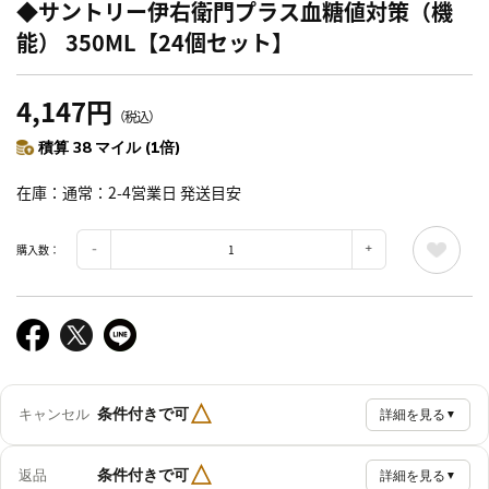
◆サントリー伊右衛門プラス血糖値対策（機
能） 350ML【24個セット】
4,147円
（税込）
積算 38 マイル (1倍)
在庫
通常：2-4営業日 発送目安
購入数：
△
条件付きで可
キャンセル
詳細を見る
▼
△
条件付きで可
返品
詳細を見る
▼