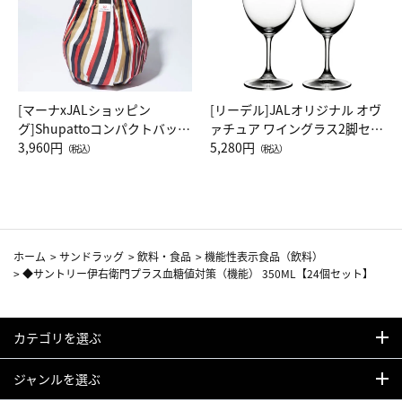
[マーナxJALショッピン
[リーデル]JALオリジナル オヴ
グ]Shupattoコンパクトバッグ
ァチュア ワイングラス2脚セッ
Drop JAL客室乗務員（LC）ス
3,960円
ト（レッドワイン）
5,280円
（税込）
（税込）
カーフ柄
ホーム
>
サンドラッグ
>
飲料・食品
>
機能性表示食品（飲料）
>
◆サントリー伊右衛門プラス血糖値対策（機能） 350ML【24個セット】
カテゴリを選ぶ
ジャンルを選ぶ